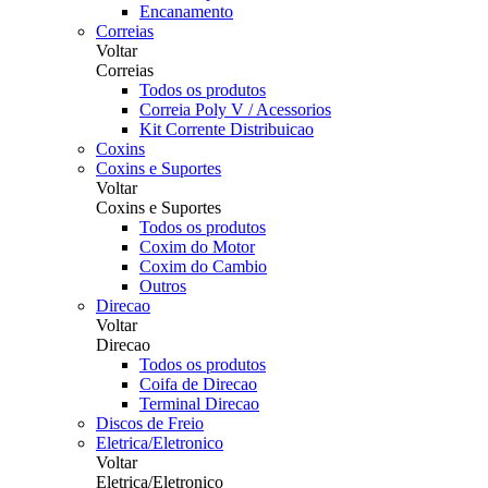
Encanamento
Correias
Voltar
Correias
Todos os produtos
Correia Poly V / Acessorios
Kit Corrente Distribuicao
Coxins
Coxins e Suportes
Voltar
Coxins e Suportes
Todos os produtos
Coxim do Motor
Coxim do Cambio
Outros
Direcao
Voltar
Direcao
Todos os produtos
Coifa de Direcao
Terminal Direcao
Discos de Freio
Eletrica/Eletronico
Voltar
Eletrica/Eletronico