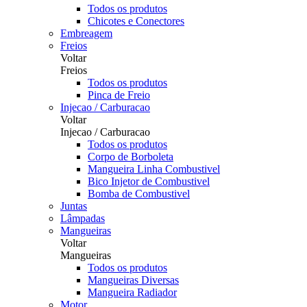
Todos os produtos
Chicotes e Conectores
Embreagem
Freios
Voltar
Freios
Todos os produtos
Pinca de Freio
Injecao / Carburacao
Voltar
Injecao / Carburacao
Todos os produtos
Corpo de Borboleta
Mangueira Linha Combustivel
Bico Injetor de Combustivel
Bomba de Combustivel
Juntas
Lâmpadas
Mangueiras
Voltar
Mangueiras
Todos os produtos
Mangueiras Diversas
Mangueira Radiador
Motor