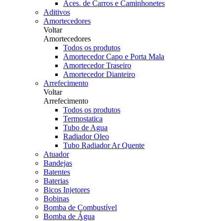
Aces. de Carros e Caminhonetes
Aditivos
Amortecedores
Voltar
Amortecedores
Todos os produtos
Amortecedor Capo e Porta Mala
Amortecedor Traseiro
Amortecedor Dianteiro
Arrefecimento
Voltar
Arrefecimento
Todos os produtos
Termostatica
Tubo de Agua
Radiador Oleo
Tubo Radiador Ar Quente
Atuador
Bandejas
Batentes
Baterias
Bicos Injetores
Bobinas
Bomba de Combustível
Bomba de Água