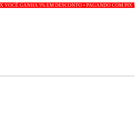
5% EM DESCONTO • PAGANDO COM PIX VOCÊ GANHA 5%