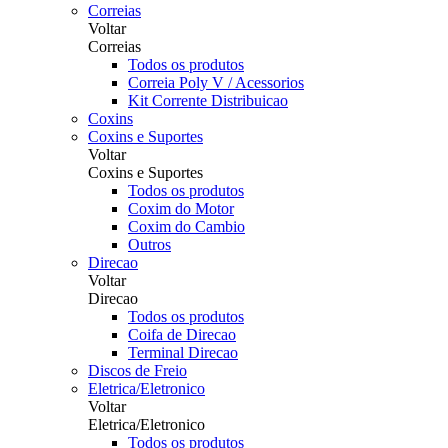
Correias
Voltar
Correias
Todos os produtos
Correia Poly V / Acessorios
Kit Corrente Distribuicao
Coxins
Coxins e Suportes
Voltar
Coxins e Suportes
Todos os produtos
Coxim do Motor
Coxim do Cambio
Outros
Direcao
Voltar
Direcao
Todos os produtos
Coifa de Direcao
Terminal Direcao
Discos de Freio
Eletrica/Eletronico
Voltar
Eletrica/Eletronico
Todos os produtos