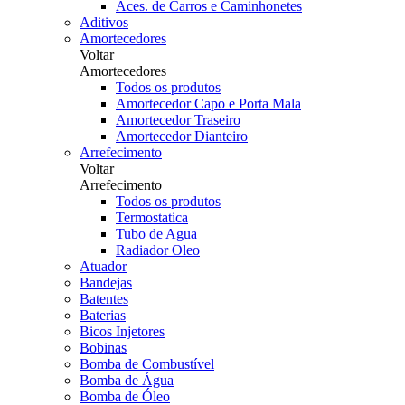
Aces. de Carros e Caminhonetes
Aditivos
Amortecedores
Voltar
Amortecedores
Todos os produtos
Amortecedor Capo e Porta Mala
Amortecedor Traseiro
Amortecedor Dianteiro
Arrefecimento
Voltar
Arrefecimento
Todos os produtos
Termostatica
Tubo de Agua
Radiador Oleo
Atuador
Bandejas
Batentes
Baterias
Bicos Injetores
Bobinas
Bomba de Combustível
Bomba de Água
Bomba de Óleo