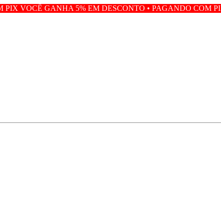
HA 5% EM DESCONTO • PAGANDO COM PIX VOCÊ GANHA 