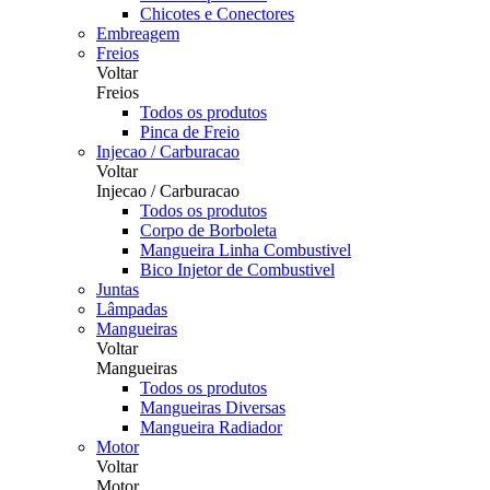
Chicotes e Conectores
Embreagem
Freios
Voltar
Freios
Todos os produtos
Pinca de Freio
Injecao / Carburacao
Voltar
Injecao / Carburacao
Todos os produtos
Corpo de Borboleta
Mangueira Linha Combustivel
Bico Injetor de Combustivel
Juntas
Lâmpadas
Mangueiras
Voltar
Mangueiras
Todos os produtos
Mangueiras Diversas
Mangueira Radiador
Motor
Voltar
Motor