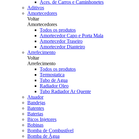
Aces. de Carros e Caminhonetes
Aditivos
Amortecedores
Voltar
Amortecedores
Todos os produtos
Amortecedor Capo e Porta Mala
Amortecedor Traseiro
Amortecedor Dianteiro
Arrefecimento
Voltar
Arrefecimento
Todos os produtos
Termostatica
Tubo de Agua
Radiador Oleo
Tubo Radiador Ar Quente
Atuador
Bandejas
Batentes
Baterias
Bicos Injetores
Bobinas
Bomba de Combustível
Bomba de Água