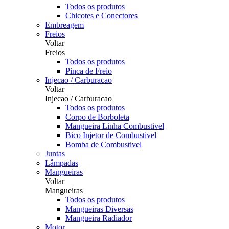
Todos os produtos
Chicotes e Conectores
Embreagem
Freios
Voltar
Freios
Todos os produtos
Pinca de Freio
Injecao / Carburacao
Voltar
Injecao / Carburacao
Todos os produtos
Corpo de Borboleta
Mangueira Linha Combustivel
Bico Injetor de Combustivel
Bomba de Combustivel
Juntas
Lâmpadas
Mangueiras
Voltar
Mangueiras
Todos os produtos
Mangueiras Diversas
Mangueira Radiador
Motor