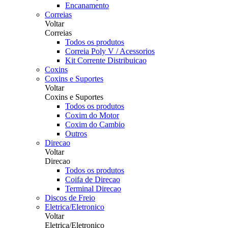
Encanamento
Correias
Voltar
Correias
Todos os produtos
Correia Poly V / Acessorios
Kit Corrente Distribuicao
Coxins
Coxins e Suportes
Voltar
Coxins e Suportes
Todos os produtos
Coxim do Motor
Coxim do Cambio
Outros
Direcao
Voltar
Direcao
Todos os produtos
Coifa de Direcao
Terminal Direcao
Discos de Freio
Eletrica/Eletronico
Voltar
Eletrica/Eletronico