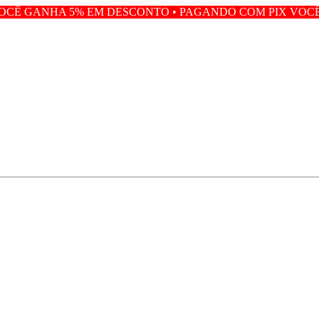
5% EM DESCONTO • PAGANDO COM PIX VOCÊ GANHA 5%