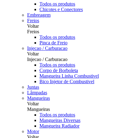
Todos os produtos
Chicotes e Conectores
Embreagem
Freios
Voltar
Freios
Todos os produtos
Pinca de Freio
Injecao / Carburacao
Voltar
Injecao / Carburacao
Todos os produtos
Corpo de Borboleta
Mangueira Linha Combustivel
Bico Injetor de Combustivel
Juntas
Lâmpadas
Mangueiras
Voltar
Mangueiras
Todos os produtos
Mangueiras Diversas
Mangueira Radiador
Motor
Voltar