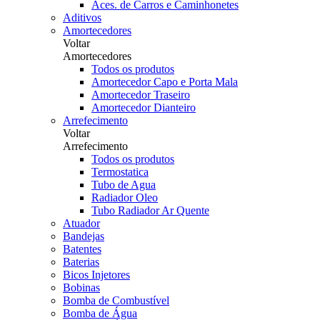
Aces. de Carros e Caminhonetes
Aditivos
Amortecedores
Voltar
Amortecedores
Todos os produtos
Amortecedor Capo e Porta Mala
Amortecedor Traseiro
Amortecedor Dianteiro
Arrefecimento
Voltar
Arrefecimento
Todos os produtos
Termostatica
Tubo de Agua
Radiador Oleo
Tubo Radiador Ar Quente
Atuador
Bandejas
Batentes
Baterias
Bicos Injetores
Bobinas
Bomba de Combustível
Bomba de Água