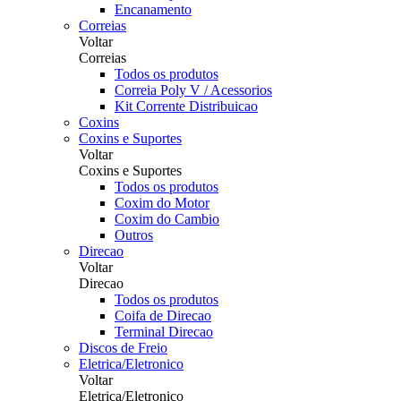
Encanamento
Correias
Voltar
Correias
Todos os produtos
Correia Poly V / Acessorios
Kit Corrente Distribuicao
Coxins
Coxins e Suportes
Voltar
Coxins e Suportes
Todos os produtos
Coxim do Motor
Coxim do Cambio
Outros
Direcao
Voltar
Direcao
Todos os produtos
Coifa de Direcao
Terminal Direcao
Discos de Freio
Eletrica/Eletronico
Voltar
Eletrica/Eletronico