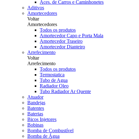
Aces. de Carros e Caminhonetes
Aditivos
Amortecedores
Voltar
Amortecedores
Todos os produtos
Amortecedor Capo e Porta Mala
Amortecedor Traseiro
Amortecedor Dianteiro
Arrefecimento
Voltar
Arrefecimento
Todos os produtos
Termostatica
Tubo de Agua
Radiador Oleo
Tubo Radiador Ar Quente
Atuador
Bandejas
Batentes
Baterias
Bicos Injetores
Bobinas
Bomba de Combustível
Bomba de Água