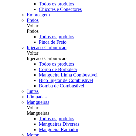
Todos os produtos
Chicotes e Conectores
Embreagem
Freios
Voltar
Freios
Todos os produtos
Pinca de Freio
Injecao / Carburacao
Voltar
Injecao / Carburacao
Todos os produtos
Corpo de Borboleta
Mangueira Linha Combustivel
Bico Injetor de Combustivel
Bomba de Combustivel
Juntas
Lâmpadas
Mangueiras
Voltar
Mangueiras
Todos os produtos
Mangueiras Diversas
Mangueira Radiador
Motor