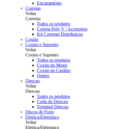
Encanamento
Correias
Voltar
Correias
Todos os produtos
Correia Poly V / Acessorios
Kit Corrente Distribuicao
Coxins
Coxins e Suportes
Voltar
Coxins e Suportes
Todos os produtos
Coxim do Motor
Coxim do Cambio
Outros
Direcao
Voltar
Direcao
Todos os produtos
Coifa de Direcao
Terminal Direcao
Discos de Freio
Eletrica/Eletronico
Voltar
Eletrica/Eletronico