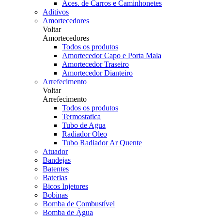
Aces. de Carros e Caminhonetes
Aditivos
Amortecedores
Voltar
Amortecedores
Todos os produtos
Amortecedor Capo e Porta Mala
Amortecedor Traseiro
Amortecedor Dianteiro
Arrefecimento
Voltar
Arrefecimento
Todos os produtos
Termostatica
Tubo de Agua
Radiador Oleo
Tubo Radiador Ar Quente
Atuador
Bandejas
Batentes
Baterias
Bicos Injetores
Bobinas
Bomba de Combustível
Bomba de Água