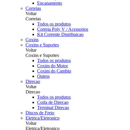
Encanamento
Correias
Voltar
Correias
Todos os produtos
Correia Poly V / Acessorios
Kit Corrente Distribuicao
Coxins
Coxins e Suportes
Voltar
Coxins e Suportes
Todos os produtos
Coxim do Motor
Coxim do Cambio
Outros
Direcao
Voltar
Direcao
Todos os produtos
Coifa de Direcao
Terminal Direcao
Discos de Freio
Eletrica/Eletronico
Voltar
Eletrica/Eletronico