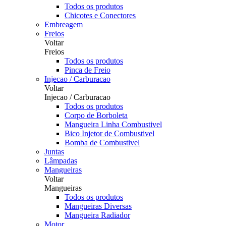
Todos os produtos
Chicotes e Conectores
Embreagem
Freios
Voltar
Freios
Todos os produtos
Pinca de Freio
Injecao / Carburacao
Voltar
Injecao / Carburacao
Todos os produtos
Corpo de Borboleta
Mangueira Linha Combustivel
Bico Injetor de Combustivel
Bomba de Combustivel
Juntas
Lâmpadas
Mangueiras
Voltar
Mangueiras
Todos os produtos
Mangueiras Diversas
Mangueira Radiador
Motor