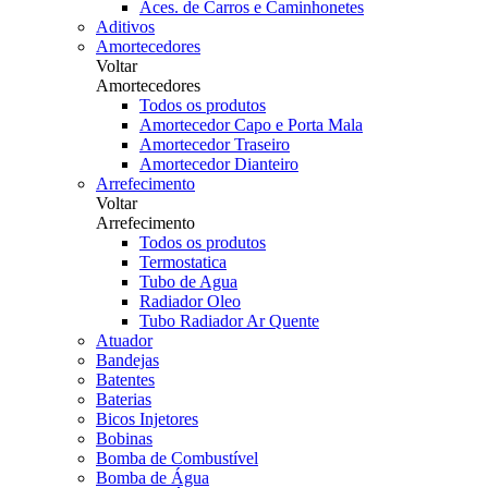
Aces. de Carros e Caminhonetes
Aditivos
Amortecedores
Voltar
Amortecedores
Todos os produtos
Amortecedor Capo e Porta Mala
Amortecedor Traseiro
Amortecedor Dianteiro
Arrefecimento
Voltar
Arrefecimento
Todos os produtos
Termostatica
Tubo de Agua
Radiador Oleo
Tubo Radiador Ar Quente
Atuador
Bandejas
Batentes
Baterias
Bicos Injetores
Bobinas
Bomba de Combustível
Bomba de Água