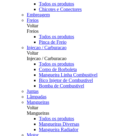
Todos os produtos
Chicotes e Conectores
Embreagem
Freios
Voltar
Freios
Todos os produtos
Pinca de Freio
Injecao / Carburacao
Voltar
Injecao / Carburacao
Todos os produtos
Corpo de Borboleta
Mangueira Linha Combustivel
Bico Injetor de Combustivel
Bomba de Combustivel
Juntas
Lâmpadas
Mangueiras
Voltar
Mangueiras
Todos os produtos
Mangueiras Diversas
Mangueira Radiador
Motor