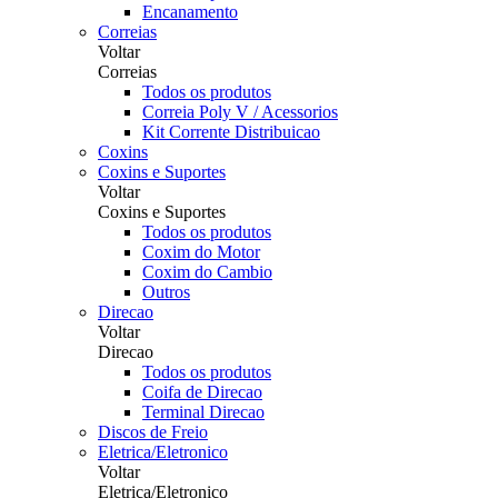
Encanamento
Correias
Voltar
Correias
Todos os produtos
Correia Poly V / Acessorios
Kit Corrente Distribuicao
Coxins
Coxins e Suportes
Voltar
Coxins e Suportes
Todos os produtos
Coxim do Motor
Coxim do Cambio
Outros
Direcao
Voltar
Direcao
Todos os produtos
Coifa de Direcao
Terminal Direcao
Discos de Freio
Eletrica/Eletronico
Voltar
Eletrica/Eletronico