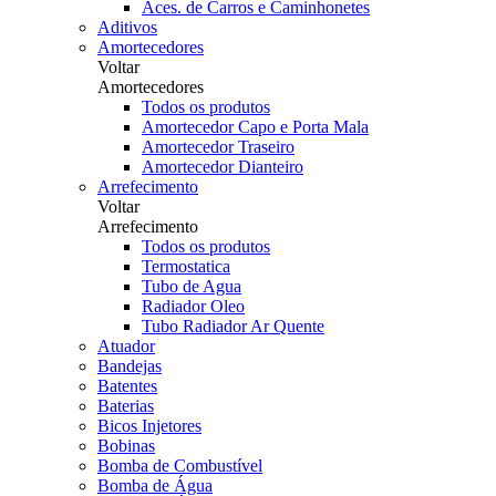
Aces. de Carros e Caminhonetes
Aditivos
Amortecedores
Voltar
Amortecedores
Todos os produtos
Amortecedor Capo e Porta Mala
Amortecedor Traseiro
Amortecedor Dianteiro
Arrefecimento
Voltar
Arrefecimento
Todos os produtos
Termostatica
Tubo de Agua
Radiador Oleo
Tubo Radiador Ar Quente
Atuador
Bandejas
Batentes
Baterias
Bicos Injetores
Bobinas
Bomba de Combustível
Bomba de Água