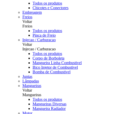
Todos os produtos
Chicotes e Conectores
Embreagem
Freios
Voltar
Freios
Todos os produtos
Pinca de Freio
Injecao / Carburacao
Voltar
Injecao / Carburacao
Todos os produtos
Corpo de Borboleta
Mangueira Linha Combustivel
Bico Injetor de Combustivel
Bomba de Combustivel
Juntas
Lâmpadas
Mangueiras
Voltar
Mangueiras
Todos os produtos
Mangueiras Diversas
Mangueira Radiador
Motor