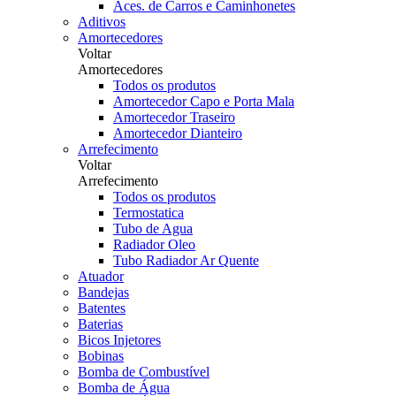
Aces. de Carros e Caminhonetes
Aditivos
Amortecedores
Voltar
Amortecedores
Todos os produtos
Amortecedor Capo e Porta Mala
Amortecedor Traseiro
Amortecedor Dianteiro
Arrefecimento
Voltar
Arrefecimento
Todos os produtos
Termostatica
Tubo de Agua
Radiador Oleo
Tubo Radiador Ar Quente
Atuador
Bandejas
Batentes
Baterias
Bicos Injetores
Bobinas
Bomba de Combustível
Bomba de Água