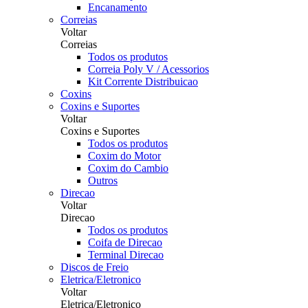
Encanamento
Correias
Voltar
Correias
Todos os produtos
Correia Poly V / Acessorios
Kit Corrente Distribuicao
Coxins
Coxins e Suportes
Voltar
Coxins e Suportes
Todos os produtos
Coxim do Motor
Coxim do Cambio
Outros
Direcao
Voltar
Direcao
Todos os produtos
Coifa de Direcao
Terminal Direcao
Discos de Freio
Eletrica/Eletronico
Voltar
Eletrica/Eletronico