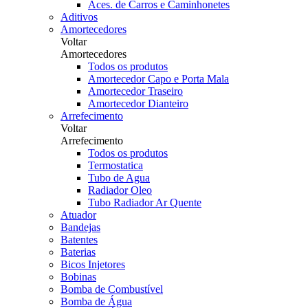
Aces. de Carros e Caminhonetes
Aditivos
Amortecedores
Voltar
Amortecedores
Todos os produtos
Amortecedor Capo e Porta Mala
Amortecedor Traseiro
Amortecedor Dianteiro
Arrefecimento
Voltar
Arrefecimento
Todos os produtos
Termostatica
Tubo de Agua
Radiador Oleo
Tubo Radiador Ar Quente
Atuador
Bandejas
Batentes
Baterias
Bicos Injetores
Bobinas
Bomba de Combustível
Bomba de Água