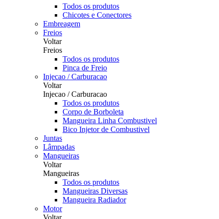
Todos os produtos
Chicotes e Conectores
Embreagem
Freios
Voltar
Freios
Todos os produtos
Pinca de Freio
Injecao / Carburacao
Voltar
Injecao / Carburacao
Todos os produtos
Corpo de Borboleta
Mangueira Linha Combustivel
Bico Injetor de Combustivel
Juntas
Lâmpadas
Mangueiras
Voltar
Mangueiras
Todos os produtos
Mangueiras Diversas
Mangueira Radiador
Motor
Voltar