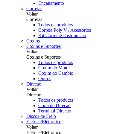
Encanamento
Correias
Voltar
Correias
Todos os produtos
Correia Poly V / Acessorios
Kit Corrente Distribuicao
Coxins
Coxins e Suportes
Voltar
Coxins e Suportes
Todos os produtos
Coxim do Motor
Coxim do Cambio
Outros
Direcao
Voltar
Direcao
Todos os produtos
Coifa de Direcao
Terminal Direcao
Discos de Freio
Eletrica/Eletronico
Voltar
Eletrica/Eletronico