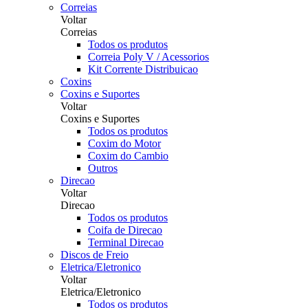
Correias
Voltar
Correias
Todos os produtos
Correia Poly V / Acessorios
Kit Corrente Distribuicao
Coxins
Coxins e Suportes
Voltar
Coxins e Suportes
Todos os produtos
Coxim do Motor
Coxim do Cambio
Outros
Direcao
Voltar
Direcao
Todos os produtos
Coifa de Direcao
Terminal Direcao
Discos de Freio
Eletrica/Eletronico
Voltar
Eletrica/Eletronico
Todos os produtos