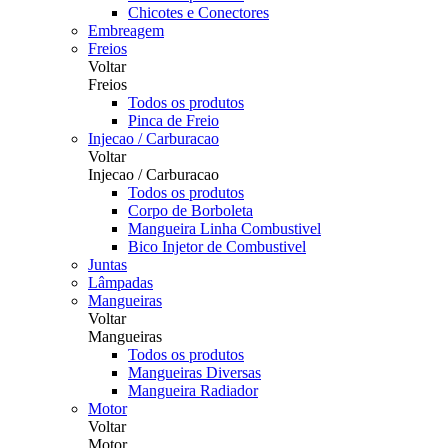
Chicotes e Conectores
Embreagem
Freios
Voltar
Freios
Todos os produtos
Pinca de Freio
Injecao / Carburacao
Voltar
Injecao / Carburacao
Todos os produtos
Corpo de Borboleta
Mangueira Linha Combustivel
Bico Injetor de Combustivel
Juntas
Lâmpadas
Mangueiras
Voltar
Mangueiras
Todos os produtos
Mangueiras Diversas
Mangueira Radiador
Motor
Voltar
Motor