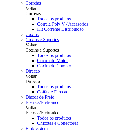
Correias
Voltar
Correias
Todos os produtos
Correia Poly V / Acessorios
Kit Corrente Distribuicao
Coxins
Coxins e Suportes
Voltar
Coxins e Suportes
Todos os produtos
Coxim do Motor
Coxim do Cambio
Direcao
Voltar
Direcao
Todos os produtos
Coifa de Direcao
Discos de Freio
Eletrica/Eletronico
Voltar
Eletrica/Eletronico
Todos os produtos
Chicotes e Conectores
Embreagem