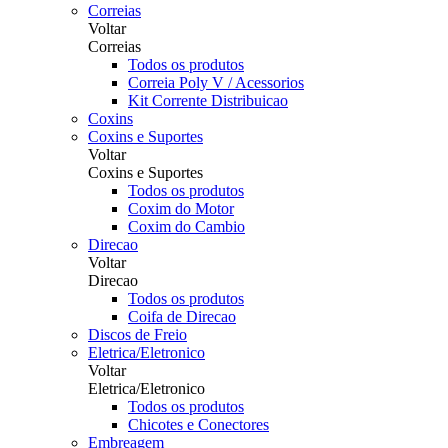
Correias
Voltar
Correias
Todos os produtos
Correia Poly V / Acessorios
Kit Corrente Distribuicao
Coxins
Coxins e Suportes
Voltar
Coxins e Suportes
Todos os produtos
Coxim do Motor
Coxim do Cambio
Direcao
Voltar
Direcao
Todos os produtos
Coifa de Direcao
Discos de Freio
Eletrica/Eletronico
Voltar
Eletrica/Eletronico
Todos os produtos
Chicotes e Conectores
Embreagem