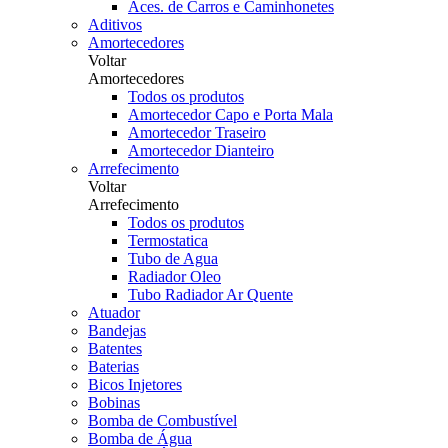
Aces. de Carros e Caminhonetes
Aditivos
Amortecedores
Voltar
Amortecedores
Todos os produtos
Amortecedor Capo e Porta Mala
Amortecedor Traseiro
Amortecedor Dianteiro
Arrefecimento
Voltar
Arrefecimento
Todos os produtos
Termostatica
Tubo de Agua
Radiador Oleo
Tubo Radiador Ar Quente
Atuador
Bandejas
Batentes
Baterias
Bicos Injetores
Bobinas
Bomba de Combustível
Bomba de Água