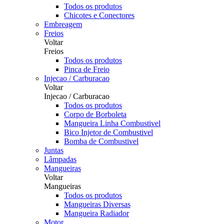
Todos os produtos
Chicotes e Conectores
Embreagem
Freios
Voltar
Freios
Todos os produtos
Pinca de Freio
Injecao / Carburacao
Voltar
Injecao / Carburacao
Todos os produtos
Corpo de Borboleta
Mangueira Linha Combustivel
Bico Injetor de Combustivel
Bomba de Combustivel
Juntas
Lâmpadas
Mangueiras
Voltar
Mangueiras
Todos os produtos
Mangueiras Diversas
Mangueira Radiador
Motor