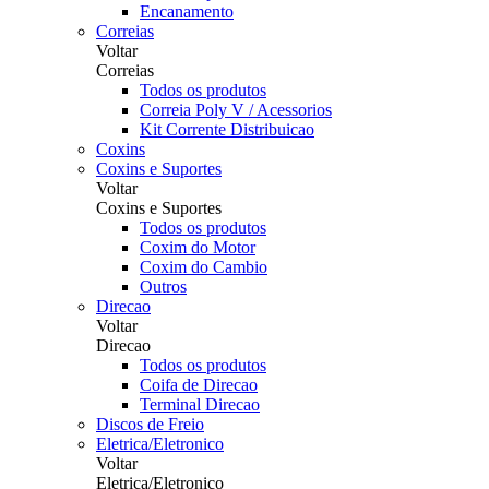
Encanamento
Correias
Voltar
Correias
Todos os produtos
Correia Poly V / Acessorios
Kit Corrente Distribuicao
Coxins
Coxins e Suportes
Voltar
Coxins e Suportes
Todos os produtos
Coxim do Motor
Coxim do Cambio
Outros
Direcao
Voltar
Direcao
Todos os produtos
Coifa de Direcao
Terminal Direcao
Discos de Freio
Eletrica/Eletronico
Voltar
Eletrica/Eletronico