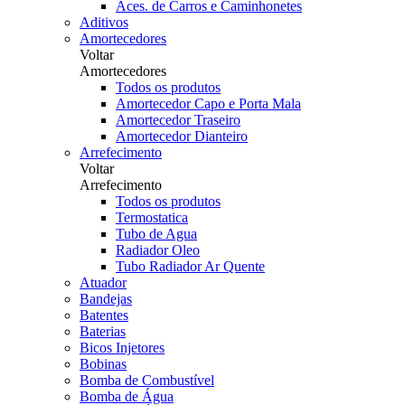
Aces. de Carros e Caminhonetes
Aditivos
Amortecedores
Voltar
Amortecedores
Todos os produtos
Amortecedor Capo e Porta Mala
Amortecedor Traseiro
Amortecedor Dianteiro
Arrefecimento
Voltar
Arrefecimento
Todos os produtos
Termostatica
Tubo de Agua
Radiador Oleo
Tubo Radiador Ar Quente
Atuador
Bandejas
Batentes
Baterias
Bicos Injetores
Bobinas
Bomba de Combustível
Bomba de Água