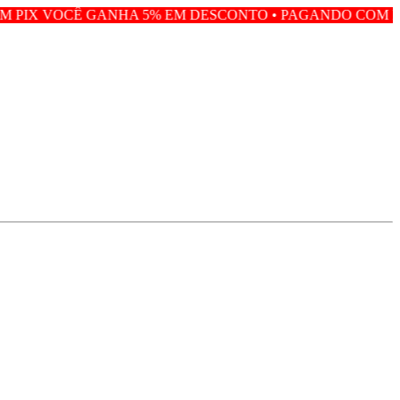
NHA 5% EM DESCONTO • PAGANDO COM PIX VOCÊ GANHA