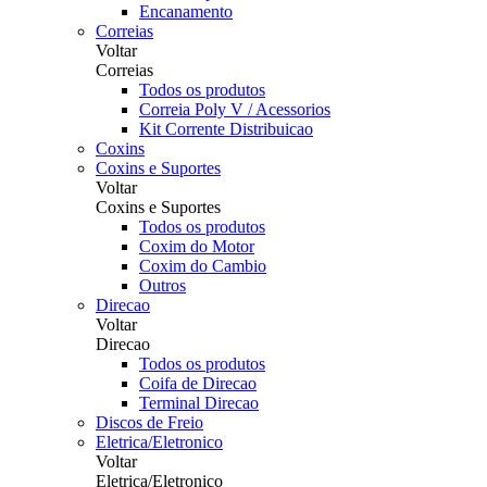
Encanamento
Correias
Voltar
Correias
Todos os produtos
Correia Poly V / Acessorios
Kit Corrente Distribuicao
Coxins
Coxins e Suportes
Voltar
Coxins e Suportes
Todos os produtos
Coxim do Motor
Coxim do Cambio
Outros
Direcao
Voltar
Direcao
Todos os produtos
Coifa de Direcao
Terminal Direcao
Discos de Freio
Eletrica/Eletronico
Voltar
Eletrica/Eletronico