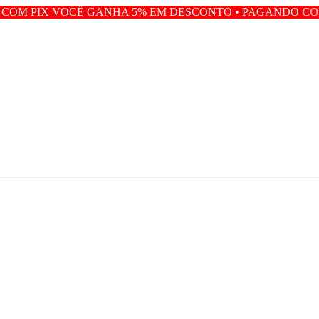
 GANHA 5% EM DESCONTO • PAGANDO COM PIX VOCÊ GA