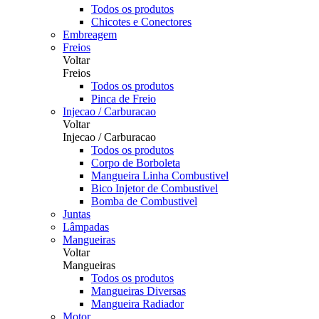
Todos os produtos
Chicotes e Conectores
Embreagem
Freios
Voltar
Freios
Todos os produtos
Pinca de Freio
Injecao / Carburacao
Voltar
Injecao / Carburacao
Todos os produtos
Corpo de Borboleta
Mangueira Linha Combustivel
Bico Injetor de Combustivel
Bomba de Combustivel
Juntas
Lâmpadas
Mangueiras
Voltar
Mangueiras
Todos os produtos
Mangueiras Diversas
Mangueira Radiador
Motor