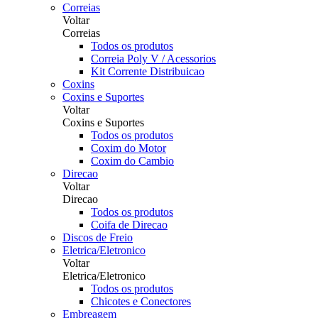
Correias
Voltar
Correias
Todos os produtos
Correia Poly V / Acessorios
Kit Corrente Distribuicao
Coxins
Coxins e Suportes
Voltar
Coxins e Suportes
Todos os produtos
Coxim do Motor
Coxim do Cambio
Direcao
Voltar
Direcao
Todos os produtos
Coifa de Direcao
Discos de Freio
Eletrica/Eletronico
Voltar
Eletrica/Eletronico
Todos os produtos
Chicotes e Conectores
Embreagem