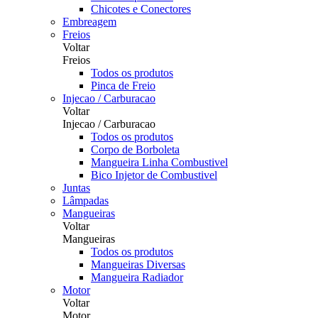
Chicotes e Conectores
Embreagem
Freios
Voltar
Freios
Todos os produtos
Pinca de Freio
Injecao / Carburacao
Voltar
Injecao / Carburacao
Todos os produtos
Corpo de Borboleta
Mangueira Linha Combustivel
Bico Injetor de Combustivel
Juntas
Lâmpadas
Mangueiras
Voltar
Mangueiras
Todos os produtos
Mangueiras Diversas
Mangueira Radiador
Motor
Voltar
Motor