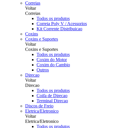
Correias
Voltar
Correias
Todos os produtos
Correia Poly V / Acessorios
Kit Corrente Distribuicao
Coxins
Coxins e Suportes
Voltar
Coxins e Suportes
Todos os produtos
Coxim do Motor
Coxim do Cambio
Outros
Direcao
Voltar
Direcao
Todos os produtos
Coifa de Direcao
Terminal Direcao
Discos de Freio
Eletrica/Eletronico
Voltar
Eletrica/Eletronico
Todos os produtos