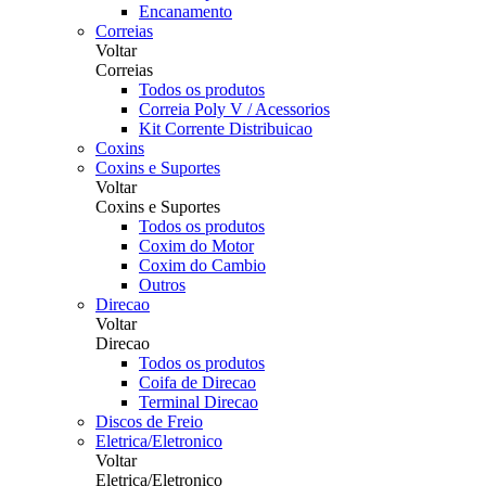
Encanamento
Correias
Voltar
Correias
Todos os produtos
Correia Poly V / Acessorios
Kit Corrente Distribuicao
Coxins
Coxins e Suportes
Voltar
Coxins e Suportes
Todos os produtos
Coxim do Motor
Coxim do Cambio
Outros
Direcao
Voltar
Direcao
Todos os produtos
Coifa de Direcao
Terminal Direcao
Discos de Freio
Eletrica/Eletronico
Voltar
Eletrica/Eletronico