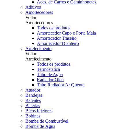
Aces. de Carros e Caminhonetes
Aditivos
Amortecedores
Voltar
Amortecedores
Todos os produtos
Amortecedor Capo e Porta Mala
Amortecedor Traseiro
Amortecedor Dianteiro
Arrefecimento
Voltar
Arrefecimento
Todos os produtos
Termostatica
Tubo de Agua
Radiador Oleo
Tubo Radiador Ar Quente
Atuador
Bandejas
Batentes
Baterias
Bicos Injetores
Bobinas
Bomba de Combustível
Bomba de Água