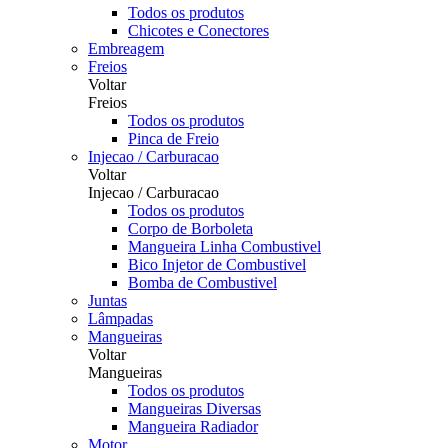
Todos os produtos
Chicotes e Conectores
Embreagem
Freios
Voltar
Freios
Todos os produtos
Pinca de Freio
Injecao / Carburacao
Voltar
Injecao / Carburacao
Todos os produtos
Corpo de Borboleta
Mangueira Linha Combustivel
Bico Injetor de Combustivel
Bomba de Combustivel
Juntas
Lâmpadas
Mangueiras
Voltar
Mangueiras
Todos os produtos
Mangueiras Diversas
Mangueira Radiador
Motor