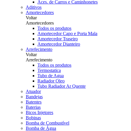
Aces. de Carros e Caminhonetes
Aditivos
Amortecedores
Voltar
Amortecedores
Todos os produtos
Amortecedor Capo e Porta Mala
Amortecedor Traseiro
Amortecedor Dianteiro
Arrefecimento
Voltar
Arrefecimento
Todos os produtos
Termostatica
Tubo de Agua
Radiador Oleo
Tubo Radiador Ar Quente
Atuador
Bandejas
Batentes
Baterias
Bicos Injetores
Bobinas
Bomba de Combustível
Bomba de Água