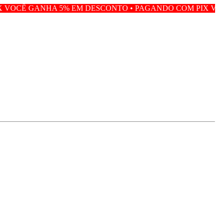
5% EM DESCONTO • PAGANDO COM PIX VOCÊ GANHA 5% 