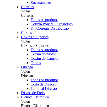
Encanamento
Correias
Voltar
Correias
Todos os produtos
Correia Poly V / Acessorios
Kit Corrente Distribuicao
Coxins
Coxins e Suportes
Voltar
Coxins e Suportes
Todos os produtos
Coxim do Motor
Coxim do Cambio
Outros
Direcao
Voltar
Direcao
Todos os produtos
Coifa de Direcao
Terminal Direcao
Discos de Freio
Eletrica/Eletronico
Voltar
Eletrica/Eletronico