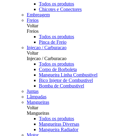
Todos os produtos
Chicotes e Conectores
Embreagem
Freios
Voltar
Freios
Todos os produtos
Pinca de Freio
Injecao / Carburacao
Voltar
Injecao / Carburacao
Todos os produtos
Corpo de Borboleta
Mangueira Linha Combustivel
Bico Injetor de Combustivel
Bomba de Combustivel
Juntas
Lâmpadas
Mangueiras
Voltar
Mangueiras
Todos os produtos
Mangueiras Diversas
Mangueira Radiador
Motor