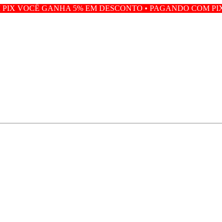
HA 5% EM DESCONTO • PAGANDO COM PIX VOCÊ GANHA 