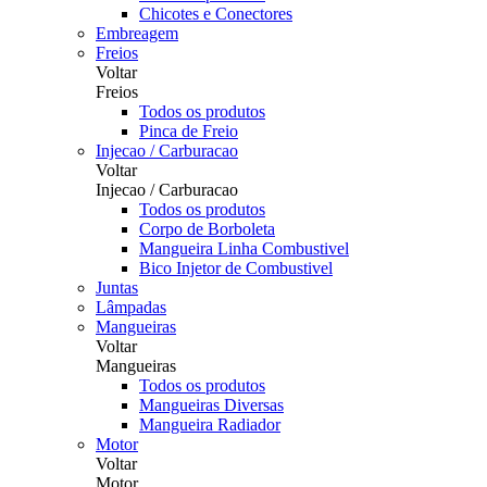
Chicotes e Conectores
Embreagem
Freios
Voltar
Freios
Todos os produtos
Pinca de Freio
Injecao / Carburacao
Voltar
Injecao / Carburacao
Todos os produtos
Corpo de Borboleta
Mangueira Linha Combustivel
Bico Injetor de Combustivel
Juntas
Lâmpadas
Mangueiras
Voltar
Mangueiras
Todos os produtos
Mangueiras Diversas
Mangueira Radiador
Motor
Voltar
Motor