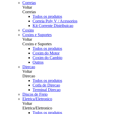
Correias
Voltar
Correias
Todos os produtos
Correia Poly V / Acessorios
Kit Corrente Distribuicao
Coxins
Coxins e Suportes
Voltar
Coxins e Suportes
Todos os produtos
Coxim do Motor
Coxim do Cambio
Outros
Direcao
Voltar
Direcao
Todos os produtos
Coifa de Direcao
Terminal Direcao
Discos de Freio
Eletrica/Eletronico
Voltar
Eletrica/Eletronico
Todos os produtos