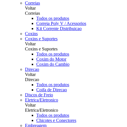
Correias
Voltar
Correias
Todos os produtos
Correia Poly V / Acessorios
Kit Corrente Distribuicao
Coxins
Coxins e Suportes
Voltar
Coxins e Suportes
Todos os produtos
Coxim do Motor
Coxim do Cambio
Direcao
Voltar
Direcao
Todos os produtos
Coifa de Direcao
Discos de Freio
Eletrica/Eletronico
Voltar
Eletrica/Eletronico
Todos os produtos
Chicotes e Conectores
Embreagem