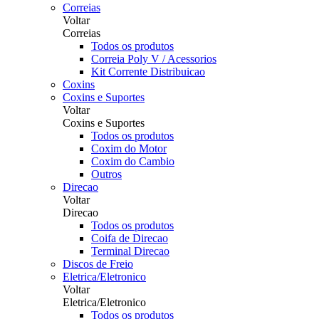
Correias
Voltar
Correias
Todos os produtos
Correia Poly V / Acessorios
Kit Corrente Distribuicao
Coxins
Coxins e Suportes
Voltar
Coxins e Suportes
Todos os produtos
Coxim do Motor
Coxim do Cambio
Outros
Direcao
Voltar
Direcao
Todos os produtos
Coifa de Direcao
Terminal Direcao
Discos de Freio
Eletrica/Eletronico
Voltar
Eletrica/Eletronico
Todos os produtos