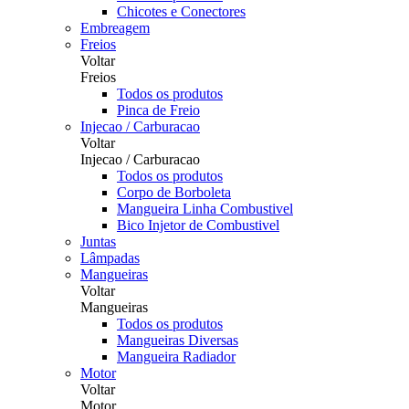
Chicotes e Conectores
Embreagem
Freios
Voltar
Freios
Todos os produtos
Pinca de Freio
Injecao / Carburacao
Voltar
Injecao / Carburacao
Todos os produtos
Corpo de Borboleta
Mangueira Linha Combustivel
Bico Injetor de Combustivel
Juntas
Lâmpadas
Mangueiras
Voltar
Mangueiras
Todos os produtos
Mangueiras Diversas
Mangueira Radiador
Motor
Voltar
Motor