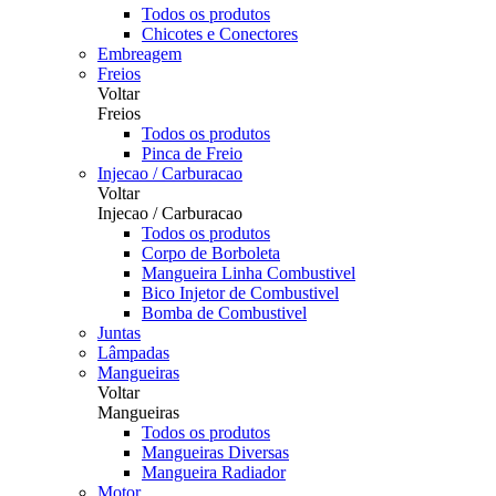
Todos os produtos
Chicotes e Conectores
Embreagem
Freios
Voltar
Freios
Todos os produtos
Pinca de Freio
Injecao / Carburacao
Voltar
Injecao / Carburacao
Todos os produtos
Corpo de Borboleta
Mangueira Linha Combustivel
Bico Injetor de Combustivel
Bomba de Combustivel
Juntas
Lâmpadas
Mangueiras
Voltar
Mangueiras
Todos os produtos
Mangueiras Diversas
Mangueira Radiador
Motor