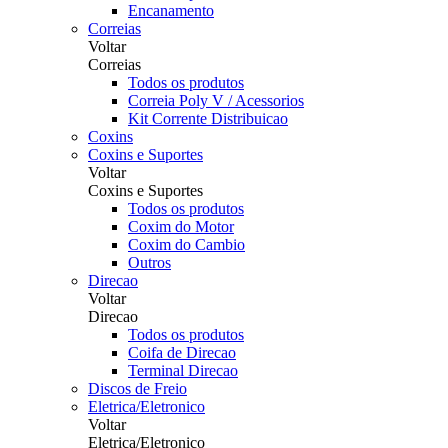
Encanamento
Correias
Voltar
Correias
Todos os produtos
Correia Poly V / Acessorios
Kit Corrente Distribuicao
Coxins
Coxins e Suportes
Voltar
Coxins e Suportes
Todos os produtos
Coxim do Motor
Coxim do Cambio
Outros
Direcao
Voltar
Direcao
Todos os produtos
Coifa de Direcao
Terminal Direcao
Discos de Freio
Eletrica/Eletronico
Voltar
Eletrica/Eletronico