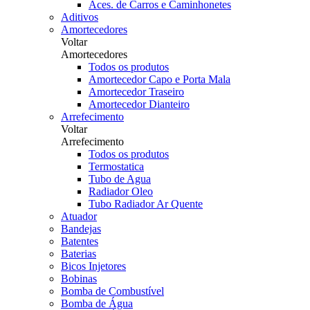
Aces. de Carros e Caminhonetes
Aditivos
Amortecedores
Voltar
Amortecedores
Todos os produtos
Amortecedor Capo e Porta Mala
Amortecedor Traseiro
Amortecedor Dianteiro
Arrefecimento
Voltar
Arrefecimento
Todos os produtos
Termostatica
Tubo de Agua
Radiador Oleo
Tubo Radiador Ar Quente
Atuador
Bandejas
Batentes
Baterias
Bicos Injetores
Bobinas
Bomba de Combustível
Bomba de Água