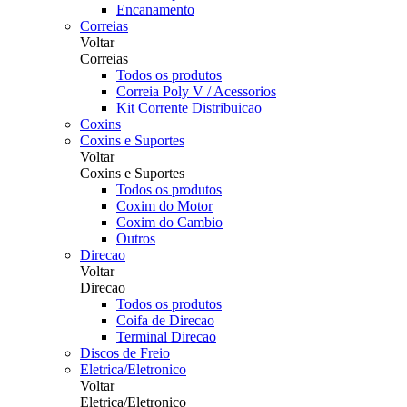
Encanamento
Correias
Voltar
Correias
Todos os produtos
Correia Poly V / Acessorios
Kit Corrente Distribuicao
Coxins
Coxins e Suportes
Voltar
Coxins e Suportes
Todos os produtos
Coxim do Motor
Coxim do Cambio
Outros
Direcao
Voltar
Direcao
Todos os produtos
Coifa de Direcao
Terminal Direcao
Discos de Freio
Eletrica/Eletronico
Voltar
Eletrica/Eletronico