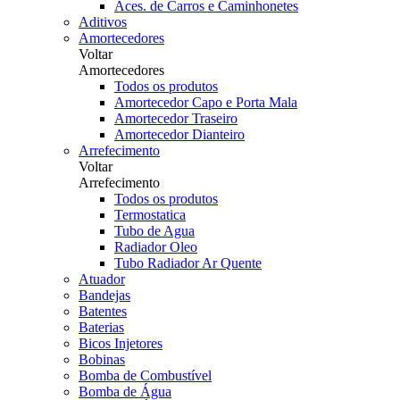
Aces. de Carros e Caminhonetes
Aditivos
Amortecedores
Voltar
Amortecedores
Todos os produtos
Amortecedor Capo e Porta Mala
Amortecedor Traseiro
Amortecedor Dianteiro
Arrefecimento
Voltar
Arrefecimento
Todos os produtos
Termostatica
Tubo de Agua
Radiador Oleo
Tubo Radiador Ar Quente
Atuador
Bandejas
Batentes
Baterias
Bicos Injetores
Bobinas
Bomba de Combustível
Bomba de Água