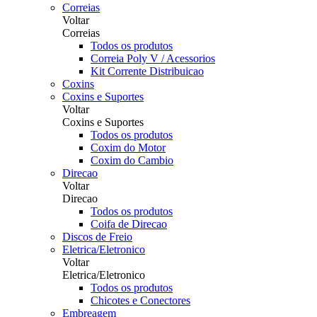
Correias
Voltar
Correias
Todos os produtos
Correia Poly V / Acessorios
Kit Corrente Distribuicao
Coxins
Coxins e Suportes
Voltar
Coxins e Suportes
Todos os produtos
Coxim do Motor
Coxim do Cambio
Direcao
Voltar
Direcao
Todos os produtos
Coifa de Direcao
Discos de Freio
Eletrica/Eletronico
Voltar
Eletrica/Eletronico
Todos os produtos
Chicotes e Conectores
Embreagem