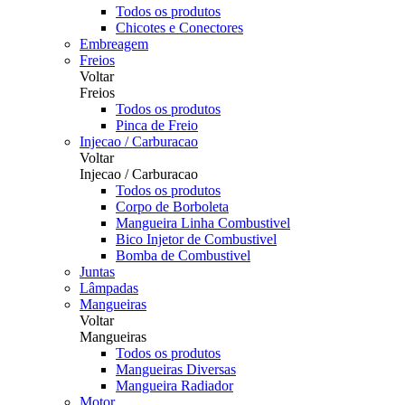
Todos os produtos
Chicotes e Conectores
Embreagem
Freios
Voltar
Freios
Todos os produtos
Pinca de Freio
Injecao / Carburacao
Voltar
Injecao / Carburacao
Todos os produtos
Corpo de Borboleta
Mangueira Linha Combustivel
Bico Injetor de Combustivel
Bomba de Combustivel
Juntas
Lâmpadas
Mangueiras
Voltar
Mangueiras
Todos os produtos
Mangueiras Diversas
Mangueira Radiador
Motor