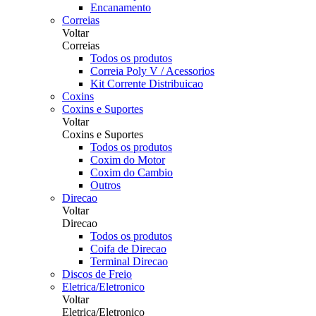
Encanamento
Correias
Voltar
Correias
Todos os produtos
Correia Poly V / Acessorios
Kit Corrente Distribuicao
Coxins
Coxins e Suportes
Voltar
Coxins e Suportes
Todos os produtos
Coxim do Motor
Coxim do Cambio
Outros
Direcao
Voltar
Direcao
Todos os produtos
Coifa de Direcao
Terminal Direcao
Discos de Freio
Eletrica/Eletronico
Voltar
Eletrica/Eletronico