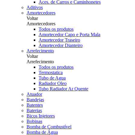
Aces. de Carros e Caminhonetes
Aditivos
Amortecedores
Voltar
Amortecedores
Todos os produtos
Amortecedor Capo e Porta Mala
Amortecedor Traseiro
Amortecedor Dianteiro
Arrefecimento
Voltar
Arrefecimento
Todos os produtos
Termostatica
Tubo de Agua
Radiador Oleo
Tubo Radiador Ar Quente
Atuador
Bandejas
Batentes
Baterias
Bicos Injetores
Bobinas
Bomba de Combustível
Bomba de Água