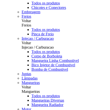
Todos os produtos
Chicotes e Conectores
Embreagem
Freios
Voltar
Freios
Todos os produtos
Pinca de Freio
Injecao / Carburacao
Voltar
Injecao / Carburacao
Todos os produtos
Corpo de Borboleta
Mangueira Linha Combustivel
Bico Injetor de Combustivel
Bomba de Combustivel
Juntas
Lâmpadas
Mangueiras
Voltar
Mangueiras
Todos os produtos
Mangueiras Diversas
Mangueira Radiador
Motor