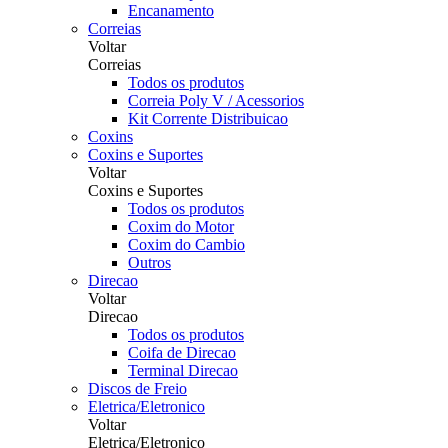
Encanamento
Correias
Voltar
Correias
Todos os produtos
Correia Poly V / Acessorios
Kit Corrente Distribuicao
Coxins
Coxins e Suportes
Voltar
Coxins e Suportes
Todos os produtos
Coxim do Motor
Coxim do Cambio
Outros
Direcao
Voltar
Direcao
Todos os produtos
Coifa de Direcao
Terminal Direcao
Discos de Freio
Eletrica/Eletronico
Voltar
Eletrica/Eletronico