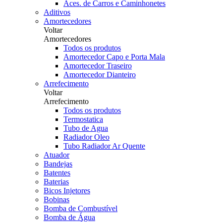
Aces. de Carros e Caminhonetes
Aditivos
Amortecedores
Voltar
Amortecedores
Todos os produtos
Amortecedor Capo e Porta Mala
Amortecedor Traseiro
Amortecedor Dianteiro
Arrefecimento
Voltar
Arrefecimento
Todos os produtos
Termostatica
Tubo de Agua
Radiador Oleo
Tubo Radiador Ar Quente
Atuador
Bandejas
Batentes
Baterias
Bicos Injetores
Bobinas
Bomba de Combustível
Bomba de Água