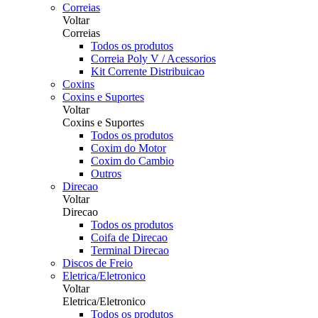
Correias
Voltar
Correias
Todos os produtos
Correia Poly V / Acessorios
Kit Corrente Distribuicao
Coxins
Coxins e Suportes
Voltar
Coxins e Suportes
Todos os produtos
Coxim do Motor
Coxim do Cambio
Outros
Direcao
Voltar
Direcao
Todos os produtos
Coifa de Direcao
Terminal Direcao
Discos de Freio
Eletrica/Eletronico
Voltar
Eletrica/Eletronico
Todos os produtos