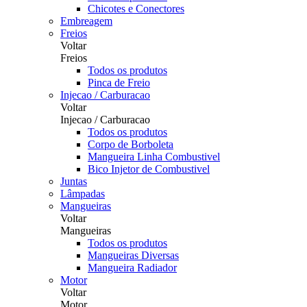
Chicotes e Conectores
Embreagem
Freios
Voltar
Freios
Todos os produtos
Pinca de Freio
Injecao / Carburacao
Voltar
Injecao / Carburacao
Todos os produtos
Corpo de Borboleta
Mangueira Linha Combustivel
Bico Injetor de Combustivel
Juntas
Lâmpadas
Mangueiras
Voltar
Mangueiras
Todos os produtos
Mangueiras Diversas
Mangueira Radiador
Motor
Voltar
Motor