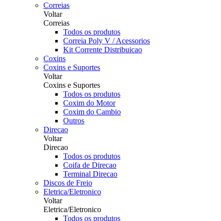
Correias
Voltar
Correias
Todos os produtos
Correia Poly V / Acessorios
Kit Corrente Distribuicao
Coxins
Coxins e Suportes
Voltar
Coxins e Suportes
Todos os produtos
Coxim do Motor
Coxim do Cambio
Outros
Direcao
Voltar
Direcao
Todos os produtos
Coifa de Direcao
Terminal Direcao
Discos de Freio
Eletrica/Eletronico
Voltar
Eletrica/Eletronico
Todos os produtos