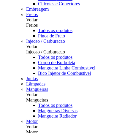
Chicotes e Conectores
Embreagem
Freios
Voltar
Freios
Todos os produtos
Pinca de Freio
Injecao / Carburacao
Voltar
Injecao / Carburacao
Todos os produtos
Corpo de Borboleta
Mangueira Linha Combustivel
Bico Injetor de Combustivel
Juntas
Lâmpadas
Mangueiras
Voltar
Mangueiras
Todos os produtos
Mangueiras Diversas
Mangueira Radiador
Motor
Voltar
Motor