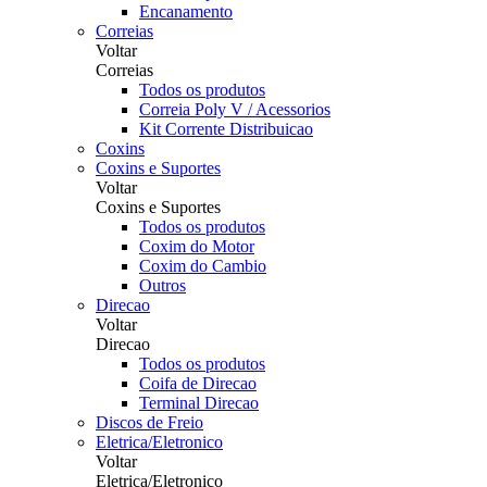
Encanamento
Correias
Voltar
Correias
Todos os produtos
Correia Poly V / Acessorios
Kit Corrente Distribuicao
Coxins
Coxins e Suportes
Voltar
Coxins e Suportes
Todos os produtos
Coxim do Motor
Coxim do Cambio
Outros
Direcao
Voltar
Direcao
Todos os produtos
Coifa de Direcao
Terminal Direcao
Discos de Freio
Eletrica/Eletronico
Voltar
Eletrica/Eletronico