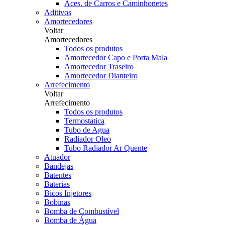
Aces. de Carros e Caminhonetes
Aditivos
Amortecedores
Voltar
Amortecedores
Todos os produtos
Amortecedor Capo e Porta Mala
Amortecedor Traseiro
Amortecedor Dianteiro
Arrefecimento
Voltar
Arrefecimento
Todos os produtos
Termostatica
Tubo de Agua
Radiador Oleo
Tubo Radiador Ar Quente
Atuador
Bandejas
Batentes
Baterias
Bicos Injetores
Bobinas
Bomba de Combustível
Bomba de Água