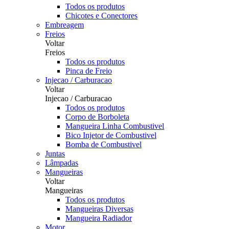
Todos os produtos
Chicotes e Conectores
Embreagem
Freios
Voltar
Freios
Todos os produtos
Pinca de Freio
Injecao / Carburacao
Voltar
Injecao / Carburacao
Todos os produtos
Corpo de Borboleta
Mangueira Linha Combustivel
Bico Injetor de Combustivel
Bomba de Combustivel
Juntas
Lâmpadas
Mangueiras
Voltar
Mangueiras
Todos os produtos
Mangueiras Diversas
Mangueira Radiador
Motor