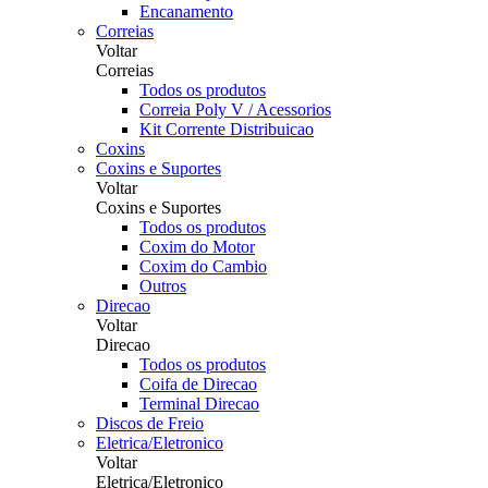
Encanamento
Correias
Voltar
Correias
Todos os produtos
Correia Poly V / Acessorios
Kit Corrente Distribuicao
Coxins
Coxins e Suportes
Voltar
Coxins e Suportes
Todos os produtos
Coxim do Motor
Coxim do Cambio
Outros
Direcao
Voltar
Direcao
Todos os produtos
Coifa de Direcao
Terminal Direcao
Discos de Freio
Eletrica/Eletronico
Voltar
Eletrica/Eletronico