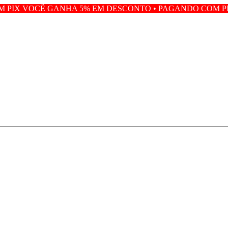
 GANHA 5% EM DESCONTO • PAGANDO COM PIX VOCÊ GA