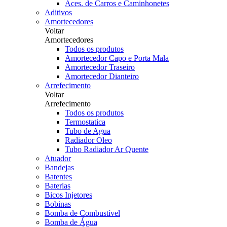
Aces. de Carros e Caminhonetes
Aditivos
Amortecedores
Voltar
Amortecedores
Todos os produtos
Amortecedor Capo e Porta Mala
Amortecedor Traseiro
Amortecedor Dianteiro
Arrefecimento
Voltar
Arrefecimento
Todos os produtos
Termostatica
Tubo de Agua
Radiador Oleo
Tubo Radiador Ar Quente
Atuador
Bandejas
Batentes
Baterias
Bicos Injetores
Bobinas
Bomba de Combustível
Bomba de Água