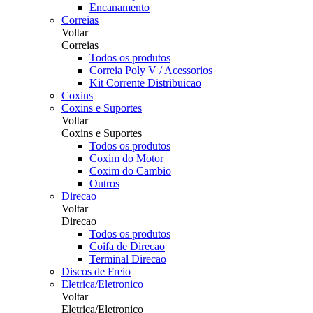
Encanamento
Correias
Voltar
Correias
Todos os produtos
Correia Poly V / Acessorios
Kit Corrente Distribuicao
Coxins
Coxins e Suportes
Voltar
Coxins e Suportes
Todos os produtos
Coxim do Motor
Coxim do Cambio
Outros
Direcao
Voltar
Direcao
Todos os produtos
Coifa de Direcao
Terminal Direcao
Discos de Freio
Eletrica/Eletronico
Voltar
Eletrica/Eletronico