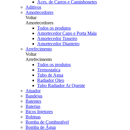
Aces. de Carros e Caminhonetes
Aditivos
Amortecedores
Voltar
Amortecedores
Todos os produtos
Amortecedor Capo e Porta Mala
Amortecedor Traseiro
Amortecedor Dianteiro
Arrefecimento
Voltar
Arrefecimento
Todos os produtos
Termostatica
Tubo de Agua
Radiador Oleo
Tubo Radiador Ar Quente
Atuador
Bandejas
Batentes
Baterias
Bicos Injetores
Bobinas
Bomba de Combustível
Bomba de Água