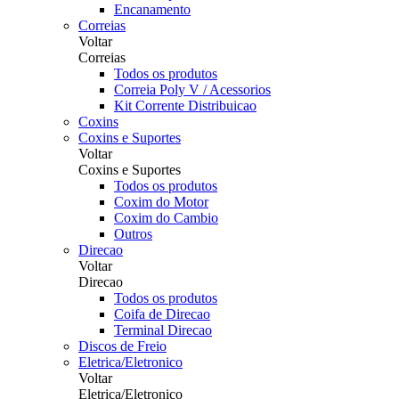
Encanamento
Correias
Voltar
Correias
Todos os produtos
Correia Poly V / Acessorios
Kit Corrente Distribuicao
Coxins
Coxins e Suportes
Voltar
Coxins e Suportes
Todos os produtos
Coxim do Motor
Coxim do Cambio
Outros
Direcao
Voltar
Direcao
Todos os produtos
Coifa de Direcao
Terminal Direcao
Discos de Freio
Eletrica/Eletronico
Voltar
Eletrica/Eletronico