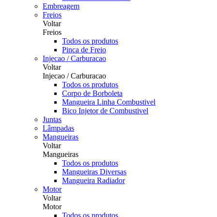
Embreagem
Freios
Voltar
Freios
Todos os produtos
Pinca de Freio
Injecao / Carburacao
Voltar
Injecao / Carburacao
Todos os produtos
Corpo de Borboleta
Mangueira Linha Combustivel
Bico Injetor de Combustivel
Juntas
Lâmpadas
Mangueiras
Voltar
Mangueiras
Todos os produtos
Mangueiras Diversas
Mangueira Radiador
Motor
Voltar
Motor
Todos os produtos