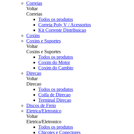
Correias
Voltar
Correias
Todos os produtos
Correia Poly V / Acessorios
Kit Corrente Distribuicao
Coxins
Coxins e Suportes
Voltar
Coxins e Suportes
Todos os produtos
Coxim do Motor
Coxim do Cambio
Direcao
Voltar
Direcao
Todos os produtos
Coifa de Direcao
Terminal Direcao
Discos de Freio
Eletrica/Eletronico
Voltar
Eletrica/Eletronico
Todos os produtos
Chicotes e Conectores