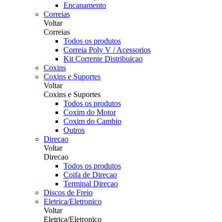
Encanamento
Correias
Voltar
Correias
Todos os produtos
Correia Poly V / Acessorios
Kit Corrente Distribuicao
Coxins
Coxins e Suportes
Voltar
Coxins e Suportes
Todos os produtos
Coxim do Motor
Coxim do Cambio
Outros
Direcao
Voltar
Direcao
Todos os produtos
Coifa de Direcao
Terminal Direcao
Discos de Freio
Eletrica/Eletronico
Voltar
Eletrica/Eletronico