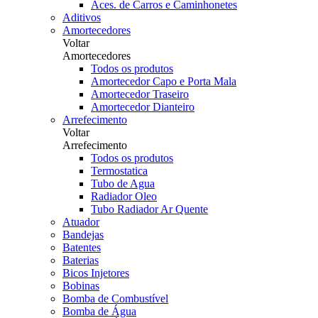
Aces. de Carros e Caminhonetes
Aditivos
Amortecedores
Voltar
Amortecedores
Todos os produtos
Amortecedor Capo e Porta Mala
Amortecedor Traseiro
Amortecedor Dianteiro
Arrefecimento
Voltar
Arrefecimento
Todos os produtos
Termostatica
Tubo de Agua
Radiador Oleo
Tubo Radiador Ar Quente
Atuador
Bandejas
Batentes
Baterias
Bicos Injetores
Bobinas
Bomba de Combustível
Bomba de Água