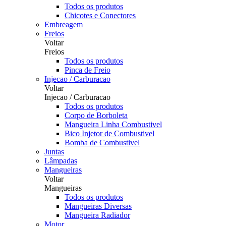
Todos os produtos
Chicotes e Conectores
Embreagem
Freios
Voltar
Freios
Todos os produtos
Pinca de Freio
Injecao / Carburacao
Voltar
Injecao / Carburacao
Todos os produtos
Corpo de Borboleta
Mangueira Linha Combustivel
Bico Injetor de Combustivel
Bomba de Combustivel
Juntas
Lâmpadas
Mangueiras
Voltar
Mangueiras
Todos os produtos
Mangueiras Diversas
Mangueira Radiador
Motor