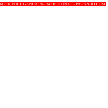
NHA 5% EM DESCONTO • PAGANDO COM PIX VOCÊ GANH