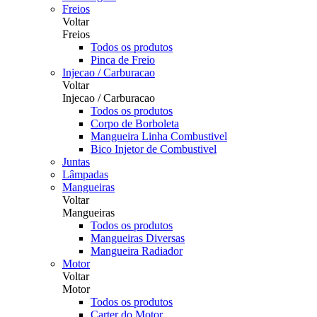
Freios
Voltar
Freios
Todos os produtos
Pinca de Freio
Injecao / Carburacao
Voltar
Injecao / Carburacao
Todos os produtos
Corpo de Borboleta
Mangueira Linha Combustivel
Bico Injetor de Combustivel
Juntas
Lâmpadas
Mangueiras
Voltar
Mangueiras
Todos os produtos
Mangueiras Diversas
Mangueira Radiador
Motor
Voltar
Motor
Todos os produtos
Carter do Motor