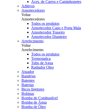
Aces. de Carros e Caminhonetes
Aditivos
Amortecedores
Voltar
Amortecedores
Todos os produtos
Amortecedor Capo e Porta Mala
Amortecedor Traseiro
Amortecedor Dianteiro
Arrefecimento
Voltar
Arrefecimento
Todos os produtos
Termostatica
Tubo de Agua
Radiador Oleo
Atuador
Bandejas
Batentes
Baterias
Bicos Injetores
Bobinas
Bomba de Combustível
Bomba de Água
Bomba de Óleo