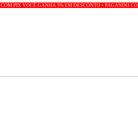
 GANHA 5% EM DESCONTO • PAGANDO COM PIX VOCÊ GA