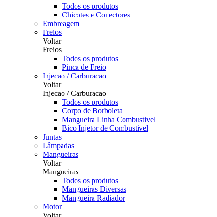
Todos os produtos
Chicotes e Conectores
Embreagem
Freios
Voltar
Freios
Todos os produtos
Pinca de Freio
Injecao / Carburacao
Voltar
Injecao / Carburacao
Todos os produtos
Corpo de Borboleta
Mangueira Linha Combustivel
Bico Injetor de Combustivel
Juntas
Lâmpadas
Mangueiras
Voltar
Mangueiras
Todos os produtos
Mangueiras Diversas
Mangueira Radiador
Motor
Voltar