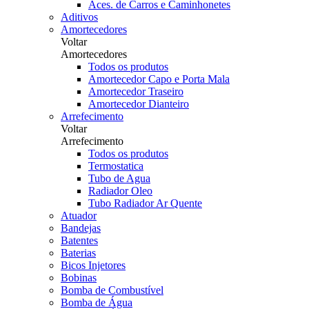
Aces. de Carros e Caminhonetes
Aditivos
Amortecedores
Voltar
Amortecedores
Todos os produtos
Amortecedor Capo e Porta Mala
Amortecedor Traseiro
Amortecedor Dianteiro
Arrefecimento
Voltar
Arrefecimento
Todos os produtos
Termostatica
Tubo de Agua
Radiador Oleo
Tubo Radiador Ar Quente
Atuador
Bandejas
Batentes
Baterias
Bicos Injetores
Bobinas
Bomba de Combustível
Bomba de Água