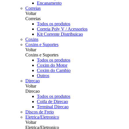
Encanamento
Correias
Voltar
Correias
Todos os produtos
Correia Poly V / Acessorios
Kit Corrente Distribuicao
Coxins
Coxins e Suportes
Voltar
Coxins e Suportes
Todos os produtos
Coxim do Motor
Coxim do Cambio
Outros
Direcao
Voltar
Direcao
Todos os produtos
Coifa de Direcao
Terminal Direcao
Discos de Freio
Eletrica/Eletronico
Voltar
Eletrica/Eletronico