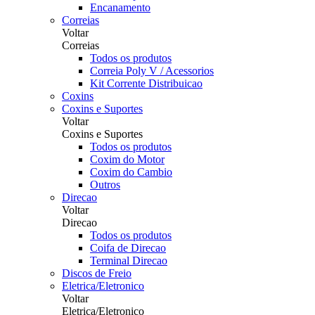
Encanamento
Correias
Voltar
Correias
Todos os produtos
Correia Poly V / Acessorios
Kit Corrente Distribuicao
Coxins
Coxins e Suportes
Voltar
Coxins e Suportes
Todos os produtos
Coxim do Motor
Coxim do Cambio
Outros
Direcao
Voltar
Direcao
Todos os produtos
Coifa de Direcao
Terminal Direcao
Discos de Freio
Eletrica/Eletronico
Voltar
Eletrica/Eletronico