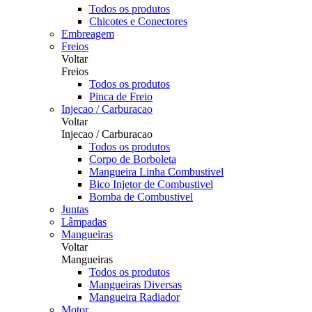
Todos os produtos
Chicotes e Conectores
Embreagem
Freios
Voltar
Freios
Todos os produtos
Pinca de Freio
Injecao / Carburacao
Voltar
Injecao / Carburacao
Todos os produtos
Corpo de Borboleta
Mangueira Linha Combustivel
Bico Injetor de Combustivel
Bomba de Combustivel
Juntas
Lâmpadas
Mangueiras
Voltar
Mangueiras
Todos os produtos
Mangueiras Diversas
Mangueira Radiador
Motor