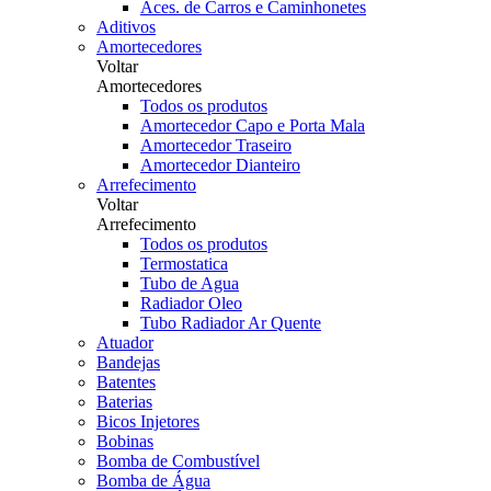
Aces. de Carros e Caminhonetes
Aditivos
Amortecedores
Voltar
Amortecedores
Todos os produtos
Amortecedor Capo e Porta Mala
Amortecedor Traseiro
Amortecedor Dianteiro
Arrefecimento
Voltar
Arrefecimento
Todos os produtos
Termostatica
Tubo de Agua
Radiador Oleo
Tubo Radiador Ar Quente
Atuador
Bandejas
Batentes
Baterias
Bicos Injetores
Bobinas
Bomba de Combustível
Bomba de Água