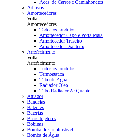
Aces. de Carros e Caminhonetes
Aditivos
Amortecedores
Voltar
Amortecedores
Todos os produtos
Amortecedor Capo e Porta Mala
Amortecedor Traseiro
Amortecedor Dianteiro
Arrefecimento
Voltar
Arrefecimento
Todos os produtos
Termostatica
Tubo de Agua
Radiador Oleo
Tubo Radiador Ar Quente
Atuador
Bandejas
Batentes
Baterias
Bicos Injetores
Bobinas
Bomba de Combustível
Bomba de Água