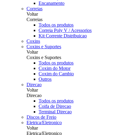
Encanamento
Correias
Voltar
Correias
Todos os produtos
Correia Poly V / Acessorios
Kit Corrente Distribuicao
Coxins
Coxins e Suportes
Voltar
Coxins e Suportes
Todos os produtos
Coxim do Motor
Coxim do Cambio
Outros
Direcao
Voltar
Direcao
Todos os produtos
Coifa de Direcao
Terminal Direcao
Discos de Freio
Eletrica/Eletronico
Voltar
Eletrica/Eletronico