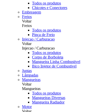
Todos os produtos
Chicotes e Conectores
Embreagem
Freios
Voltar
Freios
Todos os produtos
Pinca de Freio
Injecao / Carburacao
Voltar
Injecao / Carburacao
Todos os produtos
Corpo de Borboleta
Mangueira Linha Combustivel
Bico Injetor de Combustivel
Juntas
Lâmpadas
Mangueiras
Voltar
Mangueiras
Todos os produtos
Mangueiras Diversas
Mangueira Radiador
Motor
Voltar