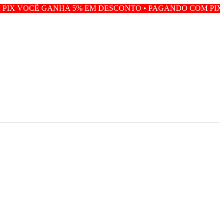
GANHA 5% EM DESCONTO • PAGANDO COM PIX VOCÊ GAN