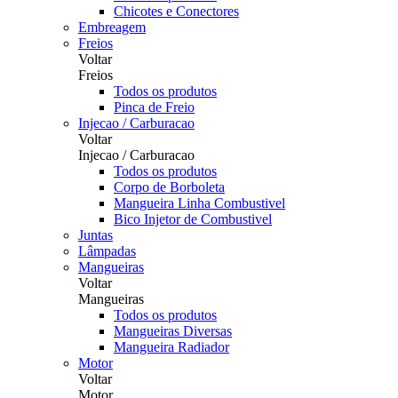
Chicotes e Conectores
Embreagem
Freios
Voltar
Freios
Todos os produtos
Pinca de Freio
Injecao / Carburacao
Voltar
Injecao / Carburacao
Todos os produtos
Corpo de Borboleta
Mangueira Linha Combustivel
Bico Injetor de Combustivel
Juntas
Lâmpadas
Mangueiras
Voltar
Mangueiras
Todos os produtos
Mangueiras Diversas
Mangueira Radiador
Motor
Voltar
Motor