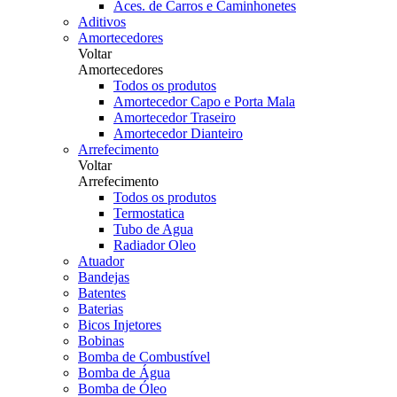
Aces. de Carros e Caminhonetes
Aditivos
Amortecedores
Voltar
Amortecedores
Todos os produtos
Amortecedor Capo e Porta Mala
Amortecedor Traseiro
Amortecedor Dianteiro
Arrefecimento
Voltar
Arrefecimento
Todos os produtos
Termostatica
Tubo de Agua
Radiador Oleo
Atuador
Bandejas
Batentes
Baterias
Bicos Injetores
Bobinas
Bomba de Combustível
Bomba de Água
Bomba de Óleo