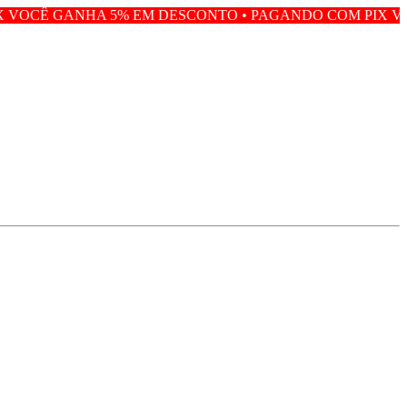
HA 5% EM DESCONTO • PAGANDO COM PIX VOCÊ GANHA 