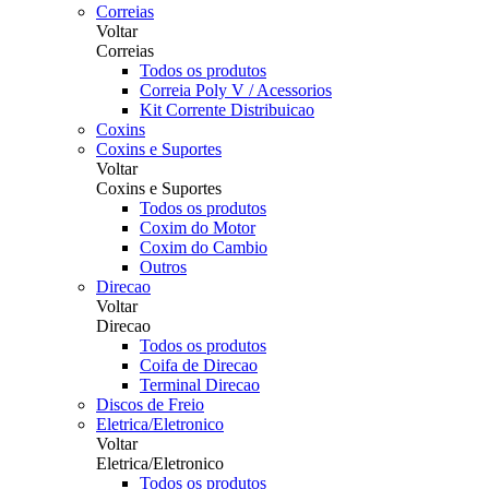
Correias
Voltar
Correias
Todos os produtos
Correia Poly V / Acessorios
Kit Corrente Distribuicao
Coxins
Coxins e Suportes
Voltar
Coxins e Suportes
Todos os produtos
Coxim do Motor
Coxim do Cambio
Outros
Direcao
Voltar
Direcao
Todos os produtos
Coifa de Direcao
Terminal Direcao
Discos de Freio
Eletrica/Eletronico
Voltar
Eletrica/Eletronico
Todos os produtos