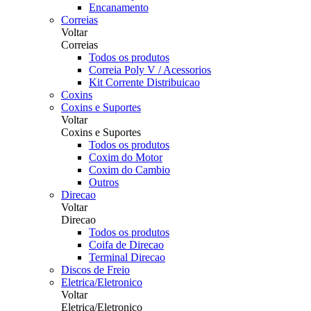
Encanamento
Correias
Voltar
Correias
Todos os produtos
Correia Poly V / Acessorios
Kit Corrente Distribuicao
Coxins
Coxins e Suportes
Voltar
Coxins e Suportes
Todos os produtos
Coxim do Motor
Coxim do Cambio
Outros
Direcao
Voltar
Direcao
Todos os produtos
Coifa de Direcao
Terminal Direcao
Discos de Freio
Eletrica/Eletronico
Voltar
Eletrica/Eletronico