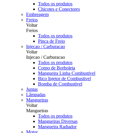
Todos os produtos
Chicotes e Conectores
Embreagem
Freios
Voltar
Freios
Todos os produtos
Pinca de Freio
Injecao / Carburacao
Voltar
Injecao / Carburacao
Todos os produtos
Corpo de Borboleta
Mangueira Linha Combustivel
Bico Injetor de Combustivel
Bomba de Combustivel
Juntas
Lâmpadas
Mangueiras
Voltar
Mangueiras
Todos os produtos
Mangueiras Diversas
Mangueira Radiador
Motor