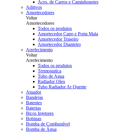
Aces. de Carros e Caminhonetes
Aditivos
Amortecedores
Voltar
Amortecedores
Todos os produtos
Amortecedor Capo e Porta Mala
Amortecedor Traseiro
Amortecedor Dianteiro
Arrefecimento
Voltar
Arrefecimento
Todos os produtos
Termostatica
Tubo de Agua
Radiador Oleo
Tubo Radiador Ar Quente
Atuador
Bandejas
Batentes
Baterias
Bicos Injetores
Bobinas
Bomba de Combustível
Bomba de Água