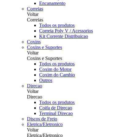
Encanamento
Correias
Voltar
Correias
Todos os produtos
Correia Poly V / Acessorios
Kit Corrente Distribuicao
Coxins
Coxins e Suportes
Voltar
Coxins e Suportes
Todos os produtos
Coxim do Motor
Coxim do Cambio
Outros
Direcao
Voltar
Direcao
Todos os produtos
Coifa de Direcao
Terminal Direcao
Discos de Freio
Eletrica/Eletronico
Voltar
Eletrica/Eletronico