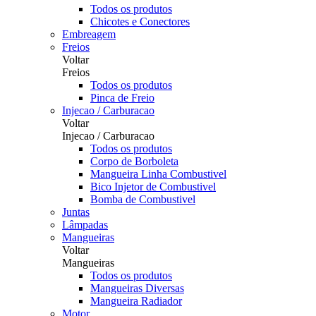
Todos os produtos
Chicotes e Conectores
Embreagem
Freios
Voltar
Freios
Todos os produtos
Pinca de Freio
Injecao / Carburacao
Voltar
Injecao / Carburacao
Todos os produtos
Corpo de Borboleta
Mangueira Linha Combustivel
Bico Injetor de Combustivel
Bomba de Combustivel
Juntas
Lâmpadas
Mangueiras
Voltar
Mangueiras
Todos os produtos
Mangueiras Diversas
Mangueira Radiador
Motor