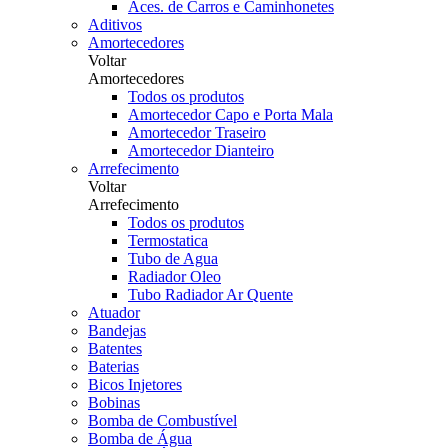
Aces. de Carros e Caminhonetes
Aditivos
Amortecedores
Voltar
Amortecedores
Todos os produtos
Amortecedor Capo e Porta Mala
Amortecedor Traseiro
Amortecedor Dianteiro
Arrefecimento
Voltar
Arrefecimento
Todos os produtos
Termostatica
Tubo de Agua
Radiador Oleo
Tubo Radiador Ar Quente
Atuador
Bandejas
Batentes
Baterias
Bicos Injetores
Bobinas
Bomba de Combustível
Bomba de Água