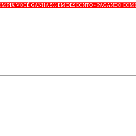
ANHA 5% EM DESCONTO • PAGANDO COM PIX VOCÊ GANH