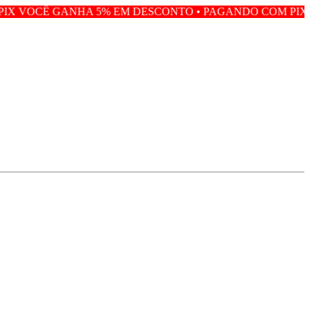
A 5% EM DESCONTO • PAGANDO COM PIX VOCÊ GANHA 5