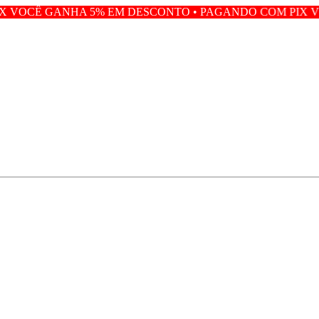
 5% EM DESCONTO • PAGANDO COM PIX VOCÊ GANHA 5%