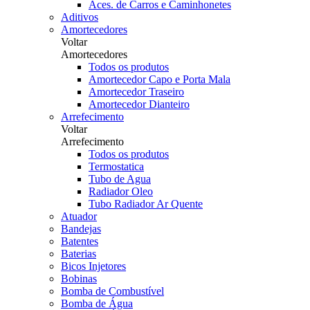
Aces. de Carros e Caminhonetes
Aditivos
Amortecedores
Voltar
Amortecedores
Todos os produtos
Amortecedor Capo e Porta Mala
Amortecedor Traseiro
Amortecedor Dianteiro
Arrefecimento
Voltar
Arrefecimento
Todos os produtos
Termostatica
Tubo de Agua
Radiador Oleo
Tubo Radiador Ar Quente
Atuador
Bandejas
Batentes
Baterias
Bicos Injetores
Bobinas
Bomba de Combustível
Bomba de Água