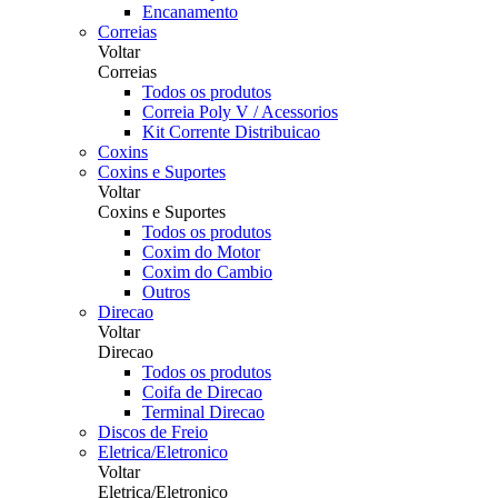
Encanamento
Correias
Voltar
Correias
Todos os produtos
Correia Poly V / Acessorios
Kit Corrente Distribuicao
Coxins
Coxins e Suportes
Voltar
Coxins e Suportes
Todos os produtos
Coxim do Motor
Coxim do Cambio
Outros
Direcao
Voltar
Direcao
Todos os produtos
Coifa de Direcao
Terminal Direcao
Discos de Freio
Eletrica/Eletronico
Voltar
Eletrica/Eletronico