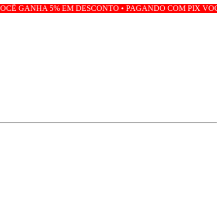
 EM DESCONTO • PAGANDO COM PIX VOCÊ GANHA 5% EM