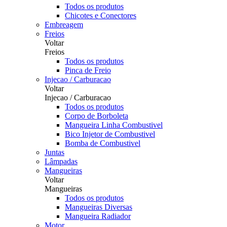
Todos os produtos
Chicotes e Conectores
Embreagem
Freios
Voltar
Freios
Todos os produtos
Pinca de Freio
Injecao / Carburacao
Voltar
Injecao / Carburacao
Todos os produtos
Corpo de Borboleta
Mangueira Linha Combustivel
Bico Injetor de Combustivel
Bomba de Combustivel
Juntas
Lâmpadas
Mangueiras
Voltar
Mangueiras
Todos os produtos
Mangueiras Diversas
Mangueira Radiador
Motor