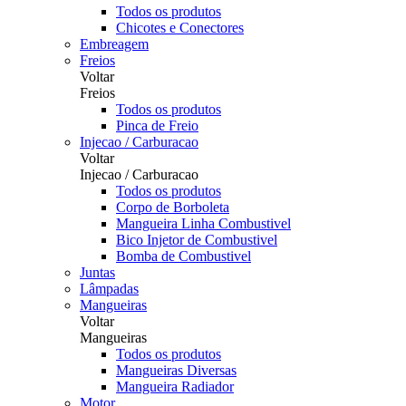
Todos os produtos
Chicotes e Conectores
Embreagem
Freios
Voltar
Freios
Todos os produtos
Pinca de Freio
Injecao / Carburacao
Voltar
Injecao / Carburacao
Todos os produtos
Corpo de Borboleta
Mangueira Linha Combustivel
Bico Injetor de Combustivel
Bomba de Combustivel
Juntas
Lâmpadas
Mangueiras
Voltar
Mangueiras
Todos os produtos
Mangueiras Diversas
Mangueira Radiador
Motor