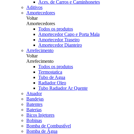
Aces. de Carros e Caminhonetes
Aditivos
Amortecedores
Voltar
Amortecedores
Todos os produtos
Amortecedor Capo e Porta Mala
Amortecedor Traseiro
Amortecedor Dianteiro
Arrefecimento
Voltar
Arrefecimento
Todos os produtos
Termostatica
Tubo de Agua
Radiador Oleo
Tubo Radiador Ar Quente
Atuador
Bandejas
Batentes
Baterias
Bicos Injetores
Bobinas
Bomba de Combustível
Bomba de Água