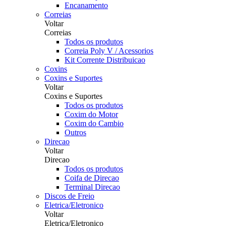
Encanamento
Correias
Voltar
Correias
Todos os produtos
Correia Poly V / Acessorios
Kit Corrente Distribuicao
Coxins
Coxins e Suportes
Voltar
Coxins e Suportes
Todos os produtos
Coxim do Motor
Coxim do Cambio
Outros
Direcao
Voltar
Direcao
Todos os produtos
Coifa de Direcao
Terminal Direcao
Discos de Freio
Eletrica/Eletronico
Voltar
Eletrica/Eletronico