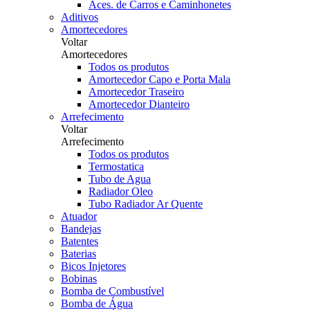
Aces. de Carros e Caminhonetes
Aditivos
Amortecedores
Voltar
Amortecedores
Todos os produtos
Amortecedor Capo e Porta Mala
Amortecedor Traseiro
Amortecedor Dianteiro
Arrefecimento
Voltar
Arrefecimento
Todos os produtos
Termostatica
Tubo de Agua
Radiador Oleo
Tubo Radiador Ar Quente
Atuador
Bandejas
Batentes
Baterias
Bicos Injetores
Bobinas
Bomba de Combustível
Bomba de Água