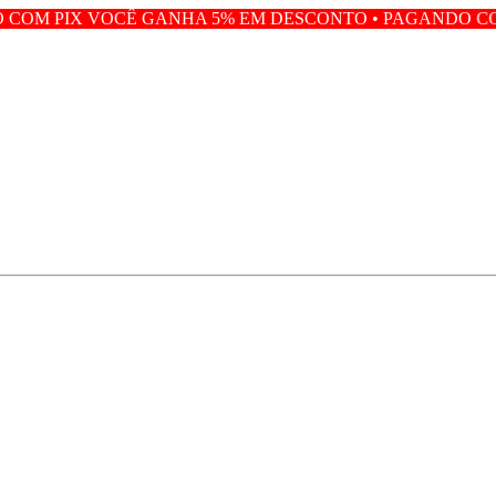
Ê GANHA 5% EM DESCONTO • PAGANDO COM PIX VOCÊ G