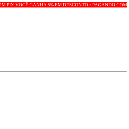
ANHA 5% EM DESCONTO • PAGANDO COM PIX VOCÊ GANH