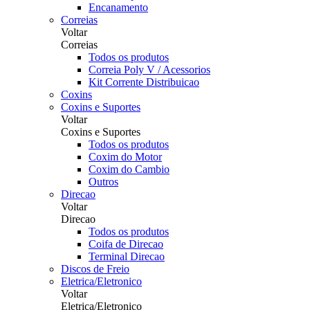
Encanamento
Correias
Voltar
Correias
Todos os produtos
Correia Poly V / Acessorios
Kit Corrente Distribuicao
Coxins
Coxins e Suportes
Voltar
Coxins e Suportes
Todos os produtos
Coxim do Motor
Coxim do Cambio
Outros
Direcao
Voltar
Direcao
Todos os produtos
Coifa de Direcao
Terminal Direcao
Discos de Freio
Eletrica/Eletronico
Voltar
Eletrica/Eletronico