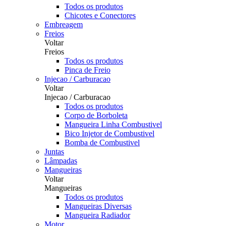
Todos os produtos
Chicotes e Conectores
Embreagem
Freios
Voltar
Freios
Todos os produtos
Pinca de Freio
Injecao / Carburacao
Voltar
Injecao / Carburacao
Todos os produtos
Corpo de Borboleta
Mangueira Linha Combustivel
Bico Injetor de Combustivel
Bomba de Combustivel
Juntas
Lâmpadas
Mangueiras
Voltar
Mangueiras
Todos os produtos
Mangueiras Diversas
Mangueira Radiador
Motor