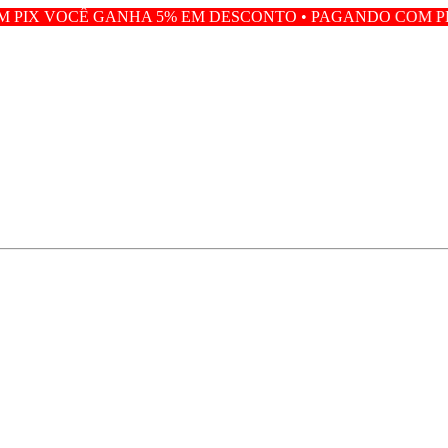
NHA 5% EM DESCONTO • PAGANDO COM PIX VOCÊ GANHA