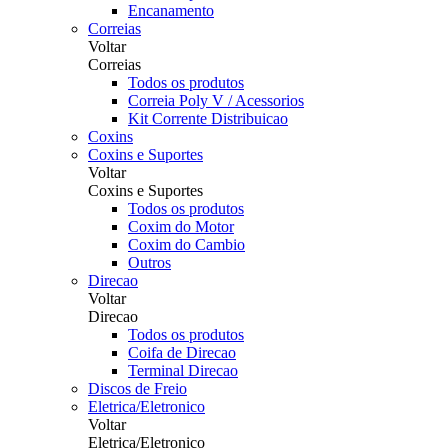
Encanamento
Correias
Voltar
Correias
Todos os produtos
Correia Poly V / Acessorios
Kit Corrente Distribuicao
Coxins
Coxins e Suportes
Voltar
Coxins e Suportes
Todos os produtos
Coxim do Motor
Coxim do Cambio
Outros
Direcao
Voltar
Direcao
Todos os produtos
Coifa de Direcao
Terminal Direcao
Discos de Freio
Eletrica/Eletronico
Voltar
Eletrica/Eletronico