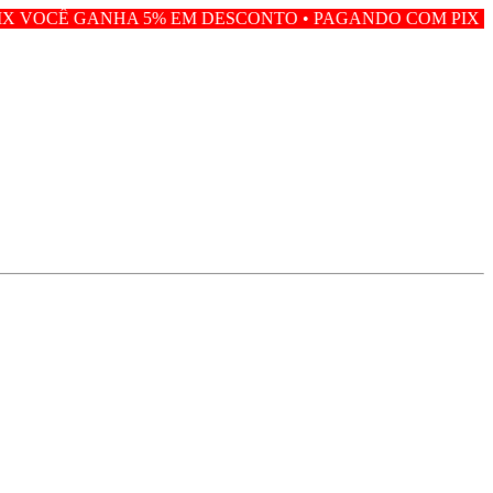
 5% EM DESCONTO • PAGANDO COM PIX VOCÊ GANHA 5%