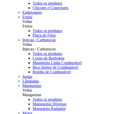
Todos os produtos
Chicotes e Conectores
Embreagem
Freios
Voltar
Freios
Todos os produtos
Pinca de Freio
Injecao / Carburacao
Voltar
Injecao / Carburacao
Todos os produtos
Corpo de Borboleta
Mangueira Linha Combustivel
Bico Injetor de Combustivel
Bomba de Combustivel
Juntas
Lâmpadas
Mangueiras
Voltar
Mangueiras
Todos os produtos
Mangueiras Diversas
Mangueira Radiador
Motor