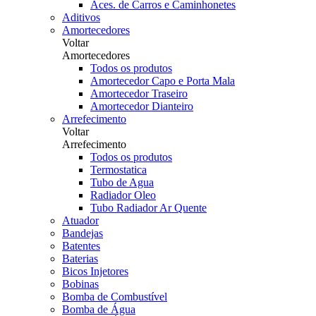
Aces. de Carros e Caminhonetes
Aditivos
Amortecedores
Voltar
Amortecedores
Todos os produtos
Amortecedor Capo e Porta Mala
Amortecedor Traseiro
Amortecedor Dianteiro
Arrefecimento
Voltar
Arrefecimento
Todos os produtos
Termostatica
Tubo de Agua
Radiador Oleo
Tubo Radiador Ar Quente
Atuador
Bandejas
Batentes
Baterias
Bicos Injetores
Bobinas
Bomba de Combustível
Bomba de Água