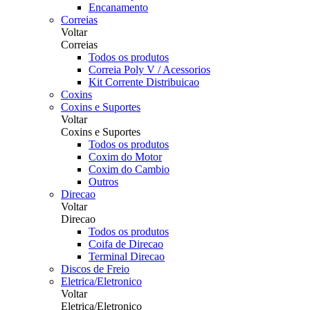
Encanamento
Correias
Voltar
Correias
Todos os produtos
Correia Poly V / Acessorios
Kit Corrente Distribuicao
Coxins
Coxins e Suportes
Voltar
Coxins e Suportes
Todos os produtos
Coxim do Motor
Coxim do Cambio
Outros
Direcao
Voltar
Direcao
Todos os produtos
Coifa de Direcao
Terminal Direcao
Discos de Freio
Eletrica/Eletronico
Voltar
Eletrica/Eletronico