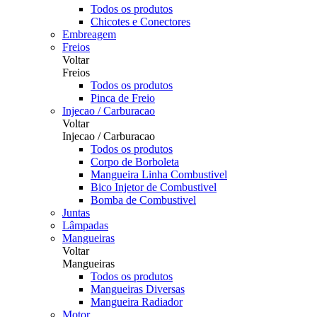
Todos os produtos
Chicotes e Conectores
Embreagem
Freios
Voltar
Freios
Todos os produtos
Pinca de Freio
Injecao / Carburacao
Voltar
Injecao / Carburacao
Todos os produtos
Corpo de Borboleta
Mangueira Linha Combustivel
Bico Injetor de Combustivel
Bomba de Combustivel
Juntas
Lâmpadas
Mangueiras
Voltar
Mangueiras
Todos os produtos
Mangueiras Diversas
Mangueira Radiador
Motor