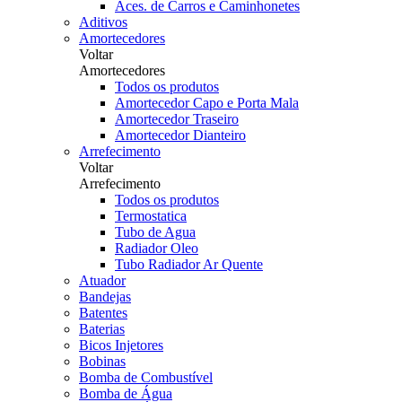
Aces. de Carros e Caminhonetes
Aditivos
Amortecedores
Voltar
Amortecedores
Todos os produtos
Amortecedor Capo e Porta Mala
Amortecedor Traseiro
Amortecedor Dianteiro
Arrefecimento
Voltar
Arrefecimento
Todos os produtos
Termostatica
Tubo de Agua
Radiador Oleo
Tubo Radiador Ar Quente
Atuador
Bandejas
Batentes
Baterias
Bicos Injetores
Bobinas
Bomba de Combustível
Bomba de Água