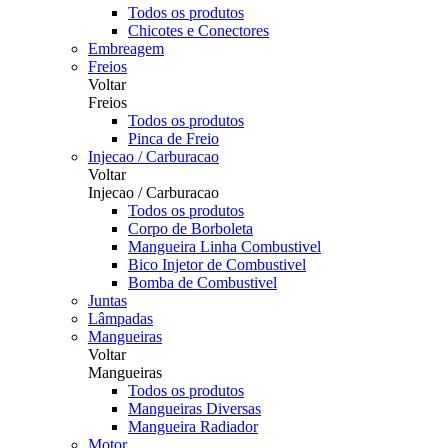
Todos os produtos
Chicotes e Conectores
Embreagem
Freios
Voltar
Freios
Todos os produtos
Pinca de Freio
Injecao / Carburacao
Voltar
Injecao / Carburacao
Todos os produtos
Corpo de Borboleta
Mangueira Linha Combustivel
Bico Injetor de Combustivel
Bomba de Combustivel
Juntas
Lâmpadas
Mangueiras
Voltar
Mangueiras
Todos os produtos
Mangueiras Diversas
Mangueira Radiador
Motor