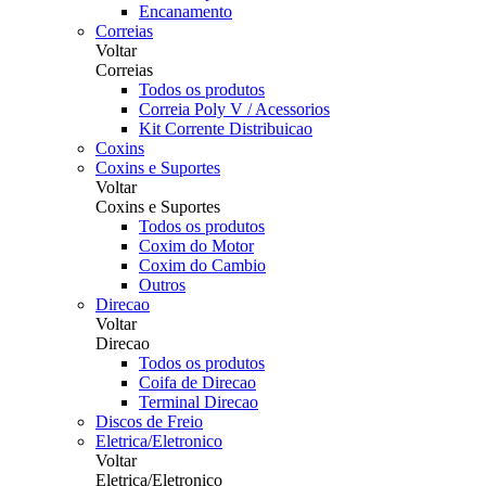
Encanamento
Correias
Voltar
Correias
Todos os produtos
Correia Poly V / Acessorios
Kit Corrente Distribuicao
Coxins
Coxins e Suportes
Voltar
Coxins e Suportes
Todos os produtos
Coxim do Motor
Coxim do Cambio
Outros
Direcao
Voltar
Direcao
Todos os produtos
Coifa de Direcao
Terminal Direcao
Discos de Freio
Eletrica/Eletronico
Voltar
Eletrica/Eletronico