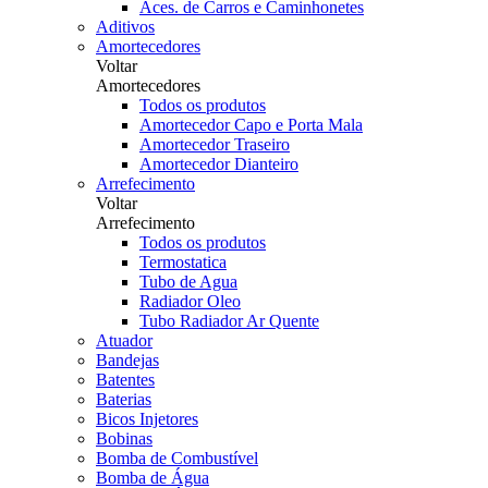
Aces. de Carros e Caminhonetes
Aditivos
Amortecedores
Voltar
Amortecedores
Todos os produtos
Amortecedor Capo e Porta Mala
Amortecedor Traseiro
Amortecedor Dianteiro
Arrefecimento
Voltar
Arrefecimento
Todos os produtos
Termostatica
Tubo de Agua
Radiador Oleo
Tubo Radiador Ar Quente
Atuador
Bandejas
Batentes
Baterias
Bicos Injetores
Bobinas
Bomba de Combustível
Bomba de Água