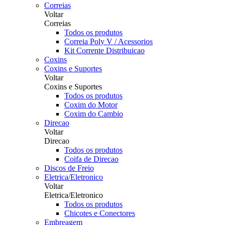
Correias
Voltar
Correias
Todos os produtos
Correia Poly V / Acessorios
Kit Corrente Distribuicao
Coxins
Coxins e Suportes
Voltar
Coxins e Suportes
Todos os produtos
Coxim do Motor
Coxim do Cambio
Direcao
Voltar
Direcao
Todos os produtos
Coifa de Direcao
Discos de Freio
Eletrica/Eletronico
Voltar
Eletrica/Eletronico
Todos os produtos
Chicotes e Conectores
Embreagem