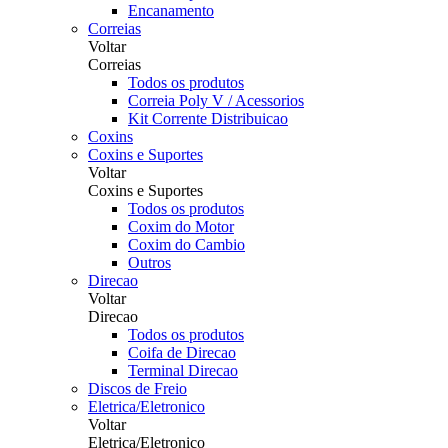
Encanamento
Correias
Voltar
Correias
Todos os produtos
Correia Poly V / Acessorios
Kit Corrente Distribuicao
Coxins
Coxins e Suportes
Voltar
Coxins e Suportes
Todos os produtos
Coxim do Motor
Coxim do Cambio
Outros
Direcao
Voltar
Direcao
Todos os produtos
Coifa de Direcao
Terminal Direcao
Discos de Freio
Eletrica/Eletronico
Voltar
Eletrica/Eletronico