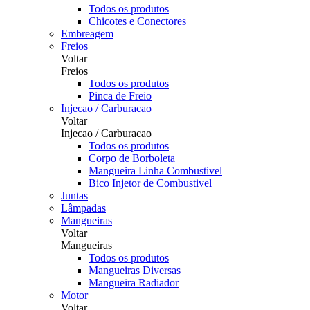
Todos os produtos
Chicotes e Conectores
Embreagem
Freios
Voltar
Freios
Todos os produtos
Pinca de Freio
Injecao / Carburacao
Voltar
Injecao / Carburacao
Todos os produtos
Corpo de Borboleta
Mangueira Linha Combustivel
Bico Injetor de Combustivel
Juntas
Lâmpadas
Mangueiras
Voltar
Mangueiras
Todos os produtos
Mangueiras Diversas
Mangueira Radiador
Motor
Voltar