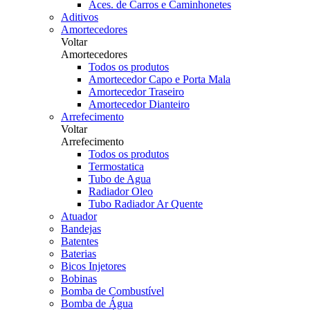
Aces. de Carros e Caminhonetes
Aditivos
Amortecedores
Voltar
Amortecedores
Todos os produtos
Amortecedor Capo e Porta Mala
Amortecedor Traseiro
Amortecedor Dianteiro
Arrefecimento
Voltar
Arrefecimento
Todos os produtos
Termostatica
Tubo de Agua
Radiador Oleo
Tubo Radiador Ar Quente
Atuador
Bandejas
Batentes
Baterias
Bicos Injetores
Bobinas
Bomba de Combustível
Bomba de Água